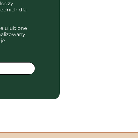
olodzy
ednich dla
je ulubione
nalizowany
je