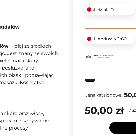
ul. Szlak 77
Migdałów
ul. Andrzeja 2/60
dałów
- olej ze słodkich
o. Jest znany ze swoich
lęgnacji skóry i
 posłużyć jako
:
ch blask i poprawiając
o masażu. Kosmetyk
50,
Cena katalogowa:
50,00 zł
/
sz
a skórę oraz włosy,
wspiera utrzymywanie
alne procesy