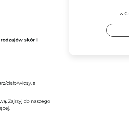
w Ga
rodzajów skór i
rz/ciało/włosy, a
ą. Zajrzyj do naszego
ęcej.