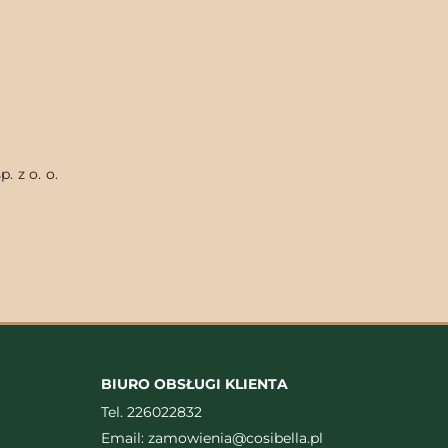
. z o. o.
BIURO OBSŁUGI KLIENTA
Tel.
226022832
Email:
zamowienia@cosibella.pl