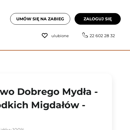
UMÓW SIĘ NA ZABIEG
ZALOGUJ SIĘ
22 602 28 32
ulubione
two Dobrego Mydła -
łodkich Migdałów -
dałów 100%