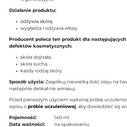
Działanie produktu:
odżywia skórę
,
wygładza i odżywia włosy.
Producent poleca ten produkt dla następujących 
defektów kosmetycznych:
skóra dojrzała,
skóra sucha,
każdy rodzaj skóry.
Sposób użycia:
Zaaplikuj niewielką ilość oleju na twa
następnie delikatnie wmasuj
.
Przed pierwszym użyciem wykonaj próbę uczuleniow
wpisu o
próbie uczuleniowej
, aby dowiedzieć się wi
Pojemność:
140 ml
Data ważności:
na opakowaniu.