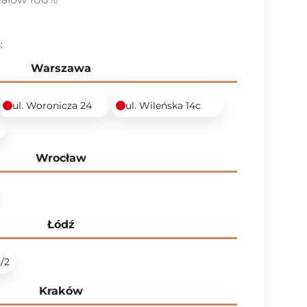
:
Warszawa
ul. Woronicza 24
ul. Wileńska 14c
6
Wrocław
Łódź
5/2
Kraków