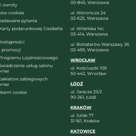
00-845, Warszawa
i zwroty
ików cookies
ul. Woronicza 24
02-625, Warszawa
 zadawane pytania
arty podarunkowej Cosibella
ul. Wileńska 14c.
03-414, Warszawa
Dostępności
ul. Bohaterów Warszawy 26
 promocji
02-495, Warszawa
Programu Lojalnościowego
WROCŁAW
wiadczenia usług salonu
ul. Kościuszki 109
orner
50-442, Wrocław
pakietów zabiegowych
ŁÓDŹ
orner
ul. Jaracza 25/2
likami cookie
90-261, Łódź
KRAKÓW
ul. Szlak 77
31-161, Kraków
KATOWICE