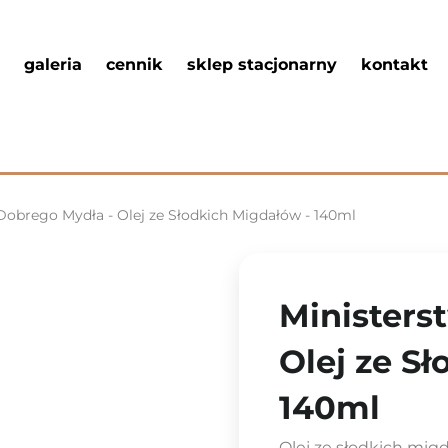
galeria
cennik
sklep stacjonarny
kontakt
Dobrego Mydła - Olej ze Słodkich Migdałów - 140ml
Ministers
Olej ze S
140ml
Olej ze słodkich mig