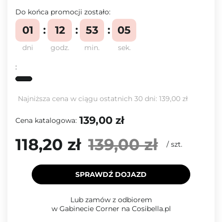
Do końca promocji zostało:
01
12
53
04
dni
godz.
min.
sek.
:
Najniższa cena w ciągu ostatnich 30 dni:
139,00 zł
139,00 zł
Cena katalogowa:
118,20 zł
139,00 zł
/
szt.
SPRAWDŹ DOJAZD
Lub zamów z odbiorem
w Gabinecie Corner na Cosibella.pl