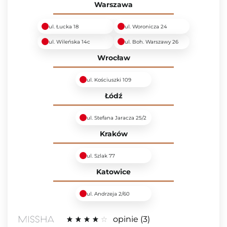
Warszawa
ul. Łucka 18
ul. Woronicza 24
ul. Wileńska 14c
ul. Boh. Warszawy 26
Wrocław
ul. Kościuszki 109
Łódź
ul. Stefana Jaracza 25/2
Kraków
ul. Szlak 77
Katowice
ul. Andrzeja 2/60
opinie
3