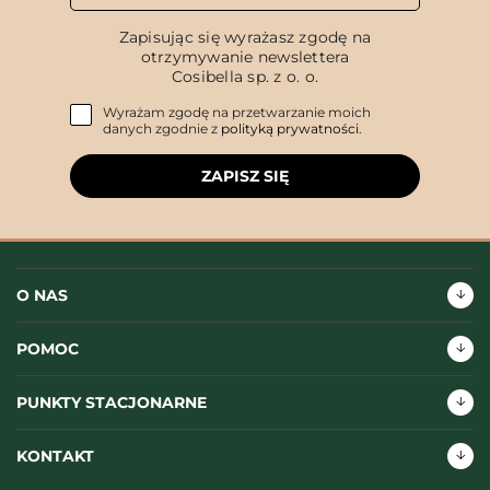
Zapisując się wyrażasz zgodę na
otrzymywanie newslettera
Cosibella sp. z o. o.
Wyrażam zgodę na przetwarzanie moich
danych zgodnie z
polityką prywatności
.
ZAPISZ SIĘ
O NAS
POMOC
PUNKTY STACJONARNE
KONTAKT