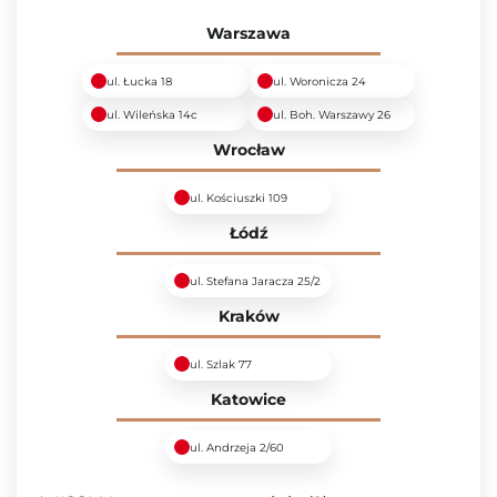
Warszawa
ul. Łucka 18
ul. Woronicza 24
ul. Wileńska 14c
ul. Boh. Warszawy 26
Wrocław
ul. Kościuszki 109
Łódź
ul. Stefana Jaracza 25/2
Kraków
ul. Szlak 77
Katowice
ul. Andrzeja 2/60