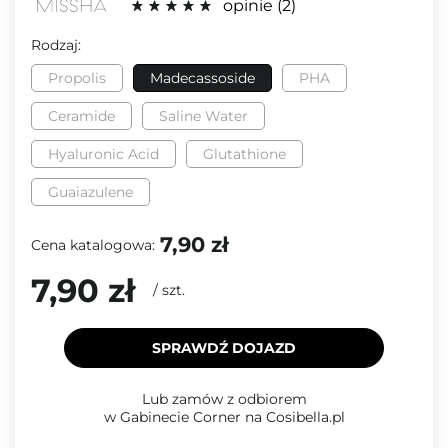
opinie
2
Rodzaj:
Propolis
Madecassoside
PHA
Ceramide
Saline Water
Hyaluronic Acid
Glutathione
Guaiazulene
7,90 zł
Cena katalogowa:
7,90 zł
/
szt.
SPRAWDŹ DOJAZD
Lub zamów z odbiorem
w Gabinecie Corner na Cosibella.pl