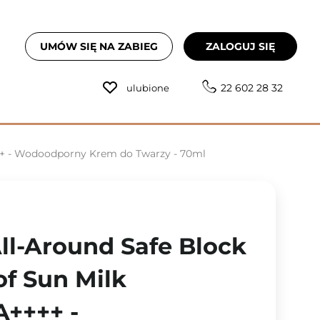
UMÓW SIĘ NA ZABIEG
ZALOGUJ SIĘ
22 602 28 32
ulubione
+++ - Wodoodporny Krem do Twarzy - 70ml
All-Around Safe Block
f Sun Milk
++++ -