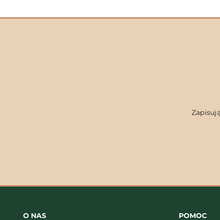
Zapisują
O NAS
POMOC