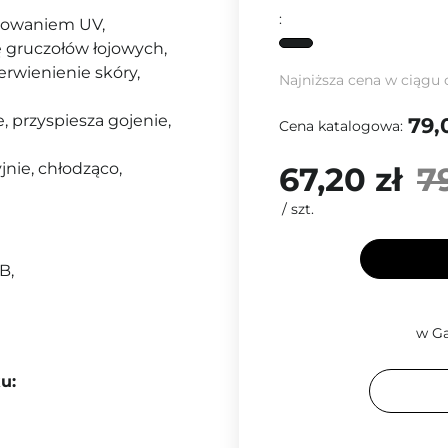
:
niowaniem UV,
ę gruczołów łojowych,
erwienienie skóry,
Najniższa cena w ciągu 
e, przyspiesza gojenie,
79,
Cena katalogowa:
jnie, chłodząco,
67,20 zł
7
/
szt.
B,
w Ga
u: