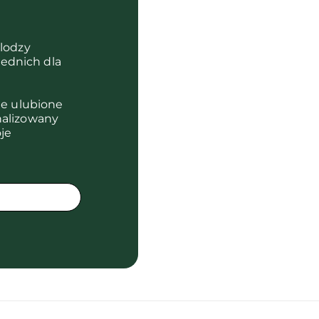
olodzy
ednich dla
je ulubione
nalizowany
je