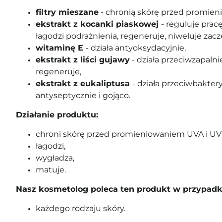
filtry mieszane
- chronią skórę przed promie
ekstrakt z kocanki piaskowej
- reguluje prac
łagodzi podrażnienia, regeneruje, niweluje zacz
witaminę E
- działa antyoksydacyjnie,
ekstrakt z liści gujawy
- działa przeciwzapalni
regeneruje,
ekstrakt z eukaliptusa
- działa przeciwbaktery
antyseptycznie i gojąco.
Działanie produktu:
chroni skórę przed promieniowaniem UVA i UV
łagodzi,
wygładza,
matuje.
Nasz kosmetolog poleca ten produkt w przypadk
każdego rodzaju skóry.