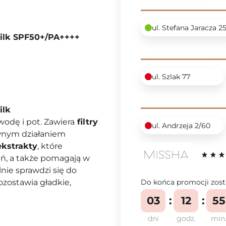
ul. Stefana Jaracza 2
Milk SPF50+/PA++++
ul. Szlak 77
ilk
wodę i pot. Zawiera
filtry
ul. Andrzeja 2/60
ywnym działaniem
ekstrakty
, które
ń, a także pomagają w
nie sprawdzi się do
zostawia gładkie,
Do końca promocji zost
03
12
55
dni
godz.
min