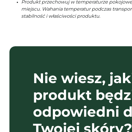
Produkt przechowuj w temperaturze pokojowe
miejscu. Wahania temperatur podczas transpor
stabilność i właściwości produktu.
Nie wiesz, jak
produkt będz
odpowiedni d
Twojej skóry