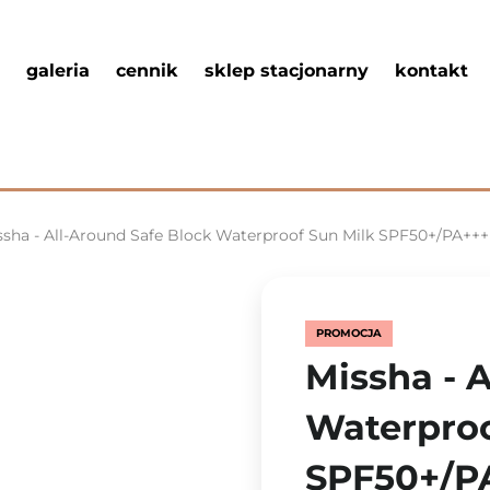
galeria
cennik
sklep stacjonarny
kontakt
ssha - All-Around Safe Block Waterproof Sun Milk SPF50+/PA+
PROMOCJA
Missha - 
Waterproo
SPF50+/PA