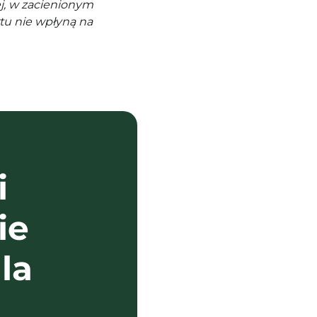
j, w zacienionym
tu nie wpłyną na
i
ie
la
?