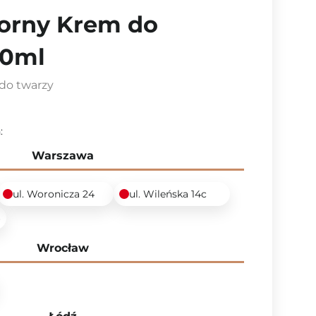
rny Krem do
70ml
do twarzy
:
Warszawa
ul. Woronicza 24
ul. Wileńska 14c
6
Wrocław