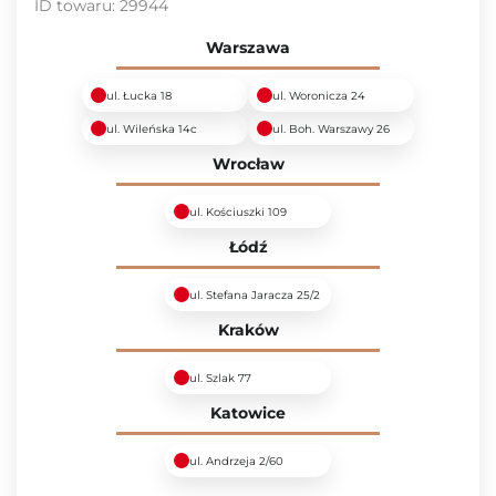
ID towaru:
29944
Warszawa
ul. Łucka 18
ul. Woronicza 24
ul. Wileńska 14c
ul. Boh. Warszawy 26
Wrocław
ul. Kościuszki 109
Łódź
ul. Stefana Jaracza 25/2
Kraków
ul. Szlak 77
Katowice
ul. Andrzeja 2/60