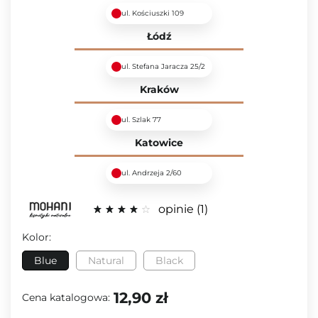
ul. Kościuszki 109
Łódź
ul. Stefana Jaracza 25/2
Kraków
ul. Szlak 77
Katowice
ul. Andrzeja 2/60
opinie
1
Kolor:
Blue
Natural
Black
12,90 zł
Cena katalogowa: