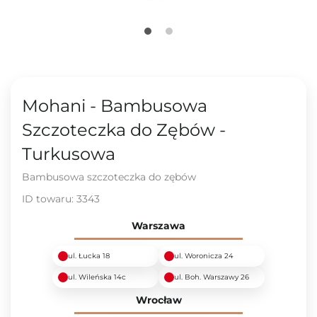
Mohani - Bambusowa
Szczoteczka do Zębów -
Turkusowa
Bambusowa szczoteczka do zębów
ID towaru:
3343
Warszawa
ul. Łucka 18
ul. Woronicza 24
ul. Wileńska 14c
ul. Boh. Warszawy 26
Wrocław