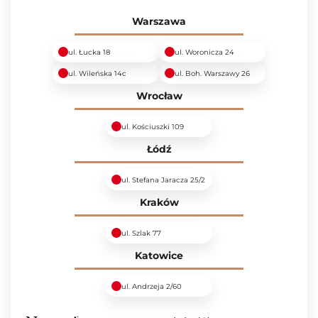
Warszawa
ul. Łucka 18
ul. Woronicza 24
ul. Wileńska 14c
ul. Boh. Warszawy 26
Wrocław
ul. Kościuszki 109
Łódź
ul. Stefana Jaracza 25/2
Kraków
ul. Szlak 77
Katowice
ul. Andrzeja 2/60