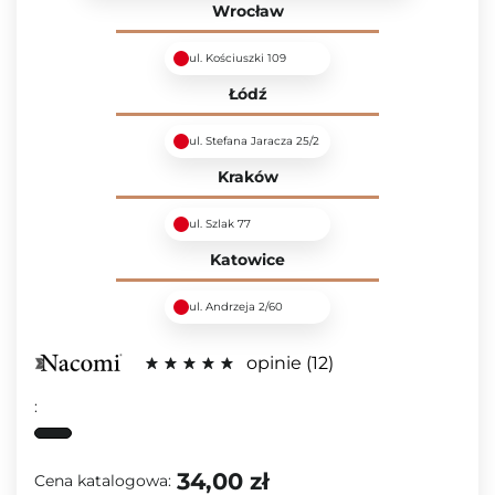
Wrocław
ul. Kościuszki 109
Łódź
ul. Stefana Jaracza 25/2
Kraków
ul. Szlak 77
Katowice
ul. Andrzeja 2/60
opinie
12
:
34,00 zł
Cena katalogowa: