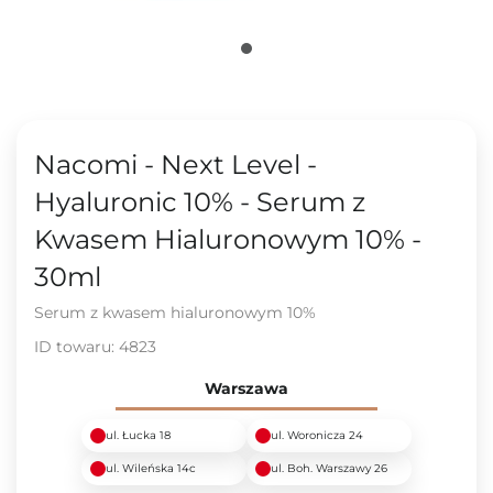
Nacomi - Next Level -
Hyaluronic 10% - Serum z
Kwasem Hialuronowym 10% -
30ml
Serum z kwasem hialuronowym 10%
ID towaru:
4823
Warszawa
ul. Łucka 18
ul. Woronicza 24
ul. Wileńska 14c
ul. Boh. Warszawy 26