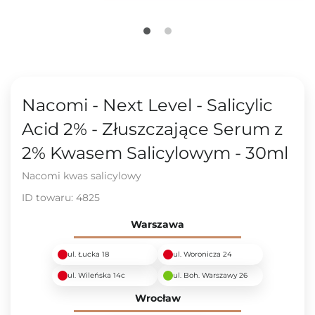
Nacomi - Next Level - Salicylic
Acid 2% - Złuszczające Serum z
2% Kwasem Salicylowym - 30ml
Nacomi kwas salicylowy
ID towaru:
4825
Warszawa
ul. Łucka 18
ul. Woronicza 24
ul. Wileńska 14c
ul. Boh. Warszawy 26
Wrocław