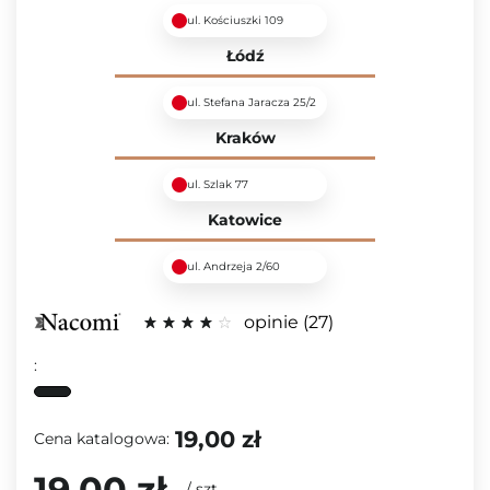
ul. Kościuszki 109
Łódź
ul. Stefana Jaracza 25/2
Kraków
ul. Szlak 77
Katowice
ul. Andrzeja 2/60
opinie
27
:
19,00 zł
Cena katalogowa:
19,00 zł
/
szt.