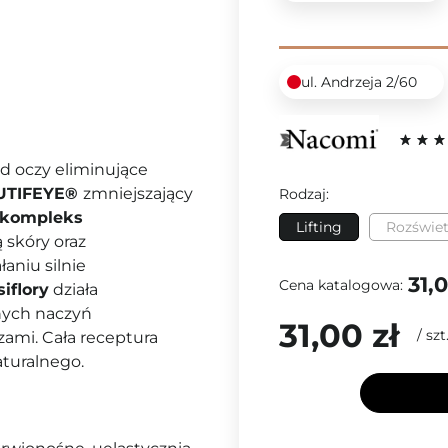
ul. Andrzeja 2/60
d oczy eliminujące
UTIFEYE®
zmniejszający
Rodzaj:
kompleks
Lifting
Rozświet
 skóry oraz
łaniu silnie
31,0
Cena katalogowa:
siflory
działa
nych naczyń
31,00 zł
/
szt
zami.
Cała receptura
turalnego
.