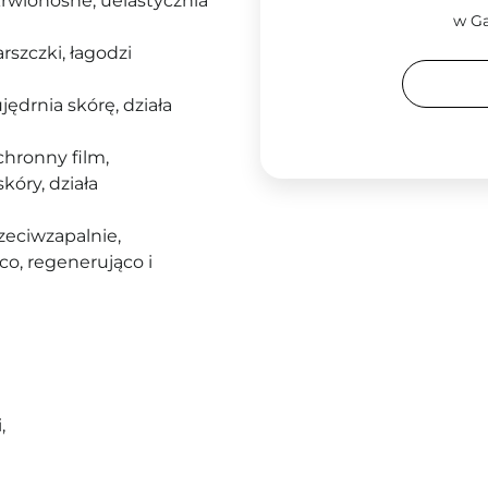
rwionośne, uelastycznia
w Ga
rszczki, łagodzi
jędrnia skórę, działa
chronny film,
óry, działa
zeciwzapalnie,
co, regenerująco i
,