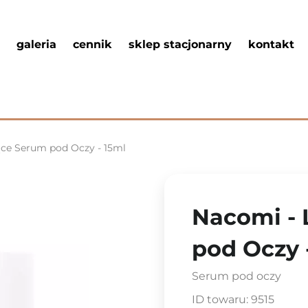
galeria
cennik
sklep stacjonarny
kontakt
ące Serum pod Oczy - 15ml
Nacomi - 
pod Oczy 
Serum pod oczy
ID towaru:
9515