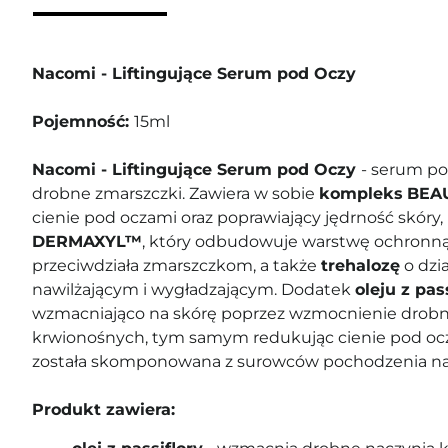
Nacomi - Liftingujące Serum pod Oczy
Pojemność:
15ml
Nacomi - Liftingujące Serum pod Oczy
- serum po
drobne zmarszczki. Zawiera w sobie
kompleks
BEA
cienie pod oczami oraz poprawiający jędrność skóry,
DERMAXYL™
, który odbudowuje warstwę ochronną
przeciwdziała zmarszczkom, a także
trehalozę
o dzia
nawilżającym i wygładzającym. Dodatek
oleju z pas
wzmacniająco na skórę poprzez wzmocnienie drob
krwionośnych, tym samym redukując cienie pod oc
została skomponowana z surowców pochodzenia na
Produkt zawiera: