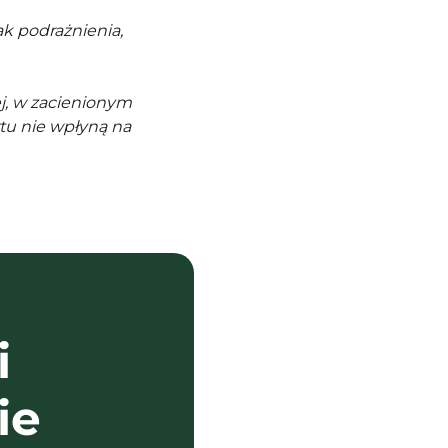
k podrażnienia,
j, w zacienionym
tu nie wpłyną na
i
ie