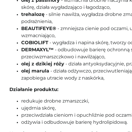
olej z passiflory
- wzmacnia drobne naczynia k
skórę, działa wygładzająco i łagodząco,
trehalozę
- silnie nawilża, wygładza drobne zma
podrażnienia,
BEAUTIFEYE®
- zmniejsza cienie pod oczami, u
wzmacniająco,
COBIOLIFT
- wygładza i napina skórę, tworzy o
DERMAXYL™
- odbudowuje barierę ochronną sk
przeciwzmarszczkowo i nawilżająco,
olej z dzikiej róży
- działa antyoksydacyjnie, pr
olej marula
- działa odżywczo, przeciwutleniają
zapobiega utracie wody z naskórka,
Działanie produktu:
redukuje drobne zmarszczki,
ujędrnia skórę,
przeciwdziała cieniom i opuchliźnie pod oczami
odżywia i odbudowuje barierę hydrolipidową.