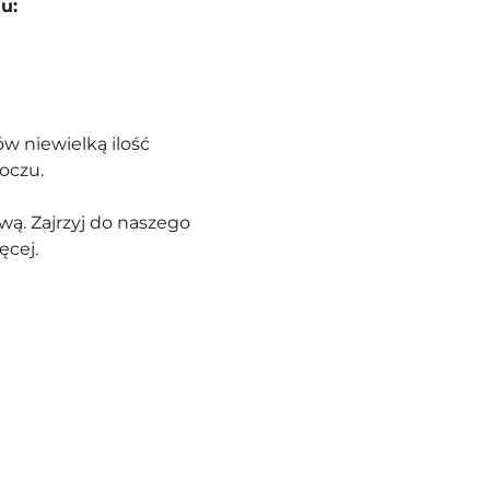
u:
w niewielką ilość
oczu.
ą. Zajrzyj do naszego
ęcej.