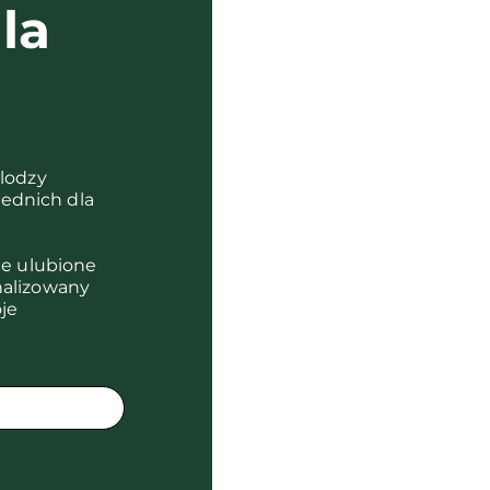
la
?
olodzy
ednich dla
je ulubione
nalizowany
je