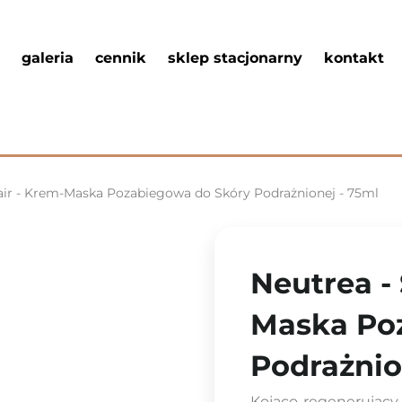
galeria
cennik
sklep stacjonarny
kontakt
air - Krem-Maska Pozabiegowa do Skóry Podrażnionej - 75ml
Neutrea -
Maska Po
Podrażnio
Kojąco-regenerujący