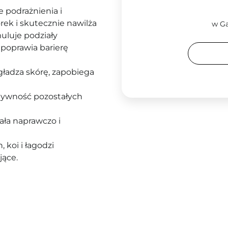
e podrażnienia i
rek i skutecznie nawilża
w Ga
muluje podziały
 poprawia barierę
ładza skórę, zapobiega
ktywność pozostałych
ała naprawczo i
, koi i łagodzi
jące.