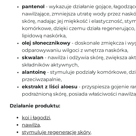
pantenol
- wykazuje działanie gojące, łagodząc
nawilżające, zmniejsza utratę wody przez naskó
skórę, nadając jej miękkość i elastyczność, sty
komórkowe, dzięki czemu działa regenerująco,
lipidową naskórka,
olej słonecznikowy
-
doskonale zmiękcza i wyg
odparowywaniu wilgoci z wnętrza naskórka
,
skwalan
- nawilża i odżywia skórę, zwiększa a
składników aktywnych,
alantoinę
- stymuluje podziały komórkowe, dzi
przeciwzapalnie,
ekstrakt z liści aloesu
- przyspiesza gojenie ran
podrażnioną skórę, posiada właściwości nawilża
Działanie produktu:
koi i łagodzi
,
nawilża
,
stymuluje regenerację skóry
,