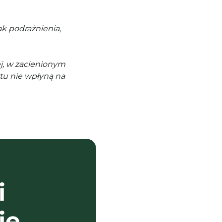
k podrażnienia,
j, w zacienionym
tu nie wpłyną na
i
ie