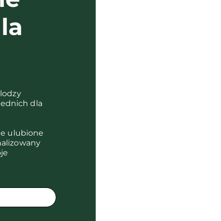
la
?
olodzy
ednich dla
je ulubione
nalizowany
je