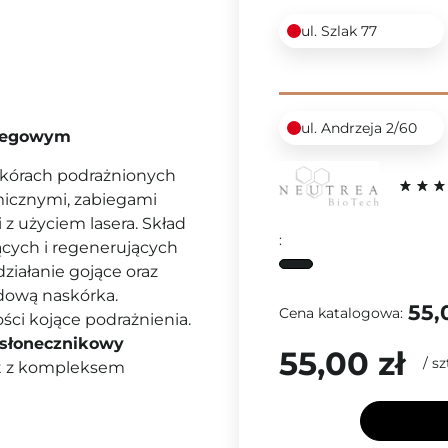
ul. Szlak 77
ul. Andrzeja 2/60
biegowym
skórach podrażnionych
micznymi, zabiegami
z użyciem lasera. Skład
:
ących i regenerujących
działanie gojące oraz
idową naskórka.
55,
Cena katalogowa:
ci kojące podrażnienia.
 słonecznikowy
55,00 zł
/
sz
st z kompleksem