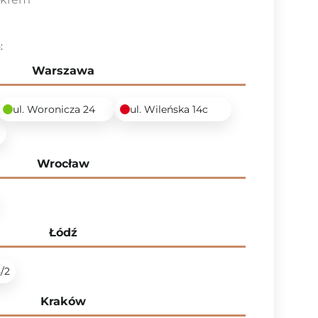
:
Warszawa
ul. Woronicza 24
ul. Wileńska 14c
6
Wrocław
Łódź
5/2
Kraków