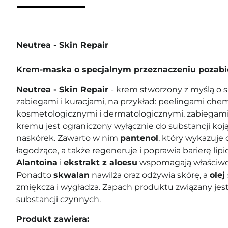
Neutrea - Skin Repair
Krem-maska o specjalnym przeznaczeniu poza
Neutrea - Skin Repair
- krem stworzony z myślą o 
zabiegami i kuracjami, na przykład: peelingami che
kosmetologicznymi i dermatologicznymi, zabiegami 
kremu jest ograniczony wyłącznie do substancji koj
naskórek. Zawarto w nim
pantenol
, który wykazuje 
łagodzące, a także regeneruje i poprawia barierę lip
Alantoina
i
ekstrakt z aloesu
wspomagają właściwoś
Ponadto
skwalan
nawilża oraz odżywia skórę, a
olej
zmiękcza i wygładza. Zapach produktu związany je
substancji czynnych.
Produkt zawiera: