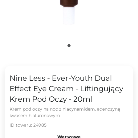
Nine Less - Ever-Youth Dual
Effect Eye Cream - Liftingujący
Krem Pod Oczy - 20ml
Krem pod oczy na noc z niacynamidem, adenozyną i
kwasem hialuronowym
ID towaru:
24985
Warszawa