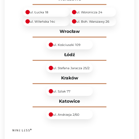
ul. Łucka 18
ul. Woronicza 24
ul. Wileńska 14c
ul. Boh. Warszawy 26
Wrocław
ul. Kościuszki 109
Łódź
ul. Stefana Jaracza 25/2
Kraków
ul. Szlak 77
Katowice
ul. Andrzeja 2/60