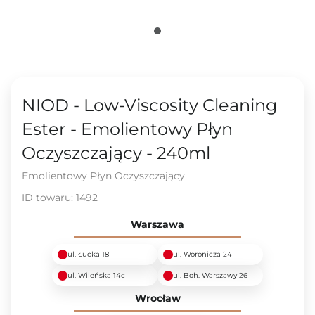
NIOD - Low-Viscosity Cleaning
Ester - Emolientowy Płyn
Oczyszczający - 240ml
Emolientowy Płyn Oczyszczający
ID towaru:
1492
Warszawa
ul. Łucka 18
ul. Woronicza 24
ul. Wileńska 14c
ul. Boh. Warszawy 26
Wrocław