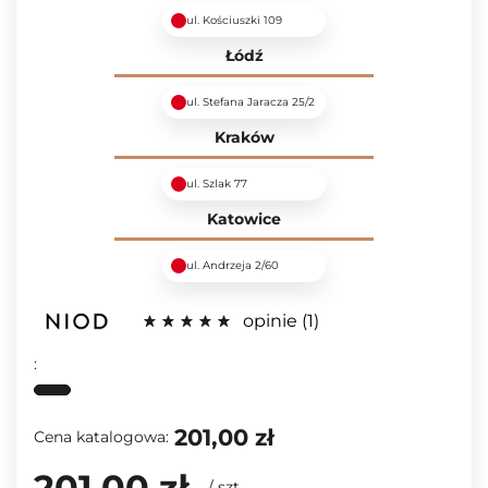
ul. Kościuszki 109
Łódź
ul. Stefana Jaracza 25/2
Kraków
ul. Szlak 77
Katowice
ul. Andrzeja 2/60
opinie
1
:
201,00 zł
Cena katalogowa:
201,00 zł
/
szt.