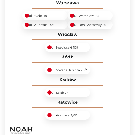
Warszawa
ul. Łucka 18
ul. Woronicza 24
ul. Wileńska 14c
ul. Boh. Warszawy 26
Wrocław
ul. Kościuszki 109
Łódź
ul. Stefana Jaracza 25/2
Kraków
ul. Szlak 77
Katowice
ul. Andrzeja 2/60