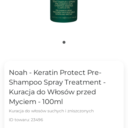
Noah - Keratin Protect Pre-
Shampoo Spray Treatment -
Kuracja do Włosów przed
Myciem - 100ml
Kuracja do włosów suchych i zniszczonych
ID towaru:
23496