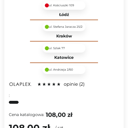
ul. Kościuszki 109
Łódź
ul. Stefana Jaracza 25/2
Kraków
ul. Szlak 77
Katowice
ul. Andrzeja 2/60
opinie
2
:
108,00 zł
Cena katalogowa:
108,00 zł
/
szt.