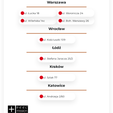
Warszawa
ul. Łucka 18
ul. Woronicza 24
ul. Wileńska 14c
ul. Boh. Warszawy 26
Wrocław
ul. Kościuszki 109
Łódź
ul. Stefana Jaracza 25/2
Kraków
ul. Szlak 77
Katowice
ul. Andrzeja 2/60