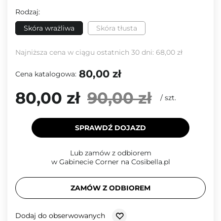
Rodzaj:
Skóra wrażliwa
Skóra tłusta
Najniższa cena w ciągu ostatnich 30 dni:
68,00 zł
80,00 zł
Cena katalogowa:
80,00 zł
90,00 zł
/
szt.
SPRAWDŹ DOJAZD
Lub zamów z odbiorem
w Gabinecie Corner na Cosibella.pl
ZAMÓW Z ODBIOREM
Dodaj do obserwowanych