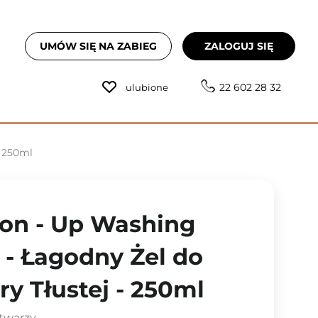
UMÓW SIĘ NA ZABIEG
ZALOGUJ SIĘ
22 602 28 32
ulubione
- 250ml
ion - Up Washing
 - Łagodny Żel do
ry Tłustej - 250ml
 twarzy