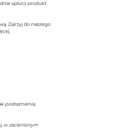
adnie spłucz produkt
ą. Zajrzyj do naszego
ęcej.
k podrażnienia,
j, w zacienionym