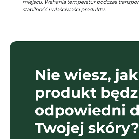
miejscu. Wahania temperatur podczas transpor
stabilność i właściwości produktu.
Nie wiesz, jak
produkt będz
odpowiedni d
Twojej skóry