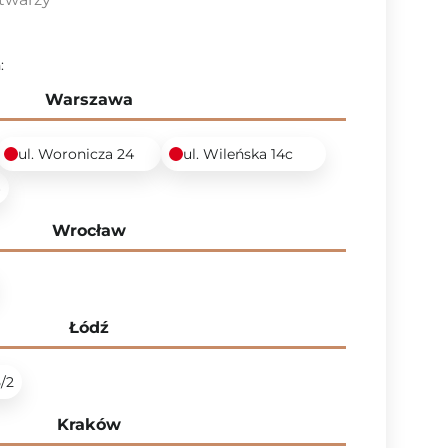
:
Warszawa
ul. Woronicza 24
ul. Wileńska 14c
6
Wrocław
Łódź
5/2
Kraków