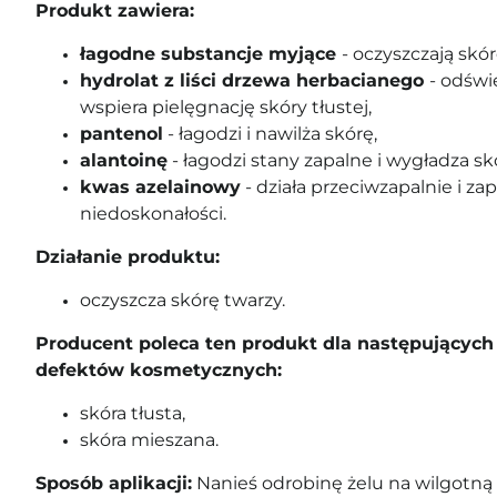
Produkt zawiera:
łagodne substancje myjące
- oczyszczają skór
hydrolat z liści drzewa herbacianego
- odświe
wspiera pielęgnację skóry tłustej,
pantenol
- łagodzi i nawilża skórę,
alantoinę
- łagodzi stany zapalne i wygładza sk
kwas azelainowy
- działa przeciwzapalnie i 
niedoskonałości.
Działanie produktu:
oczyszcza skórę twarzy.
Producent poleca ten produkt dla następujących 
defektów kosmetycznych:
skóra tłusta,
skóra mieszana.
Sposób aplikacji:
Nanieś odrobinę żelu na wilgotną