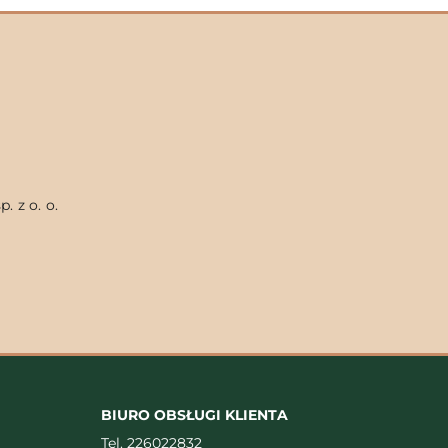
. z o. o.
BIURO OBSŁUGI KLIENTA
Tel.
226022832