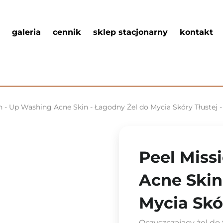
galeria
cennik
sklep stacjonarny
kontakt
n - Up Washing Acne Skin - Łagodny Żel do Mycia Skóry Tłustej 
Peel Miss
Acne Skin
Mycia Skó
Oczyszczający żel do