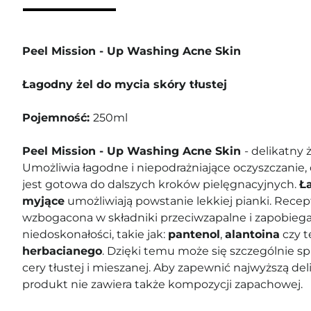
Peel Mission - Up Washing Acne Skin
Łagodny żel do mycia skóry tłustej
Pojemność:
250ml
Peel Mission - Up Washing Acne Skin
- delikatny 
Umożliwia łagodne i niepodrażniające oczyszczanie,
jest gotowa do dalszych kroków pielęgnacyjnych.
Ł
myjące
umożliwiają powstanie lekkiej pianki. Rece
wzbogacona w składniki przeciwzapalne i zapobieg
niedoskonałości, takie jak:
pantenol
,
alantoina
czy t
herbacianego
. Dzięki temu może się szczególnie s
cery tłustej i mieszanej. Aby zapewnić najwyższą del
produkt nie zawiera także kompozycji zapachowej.