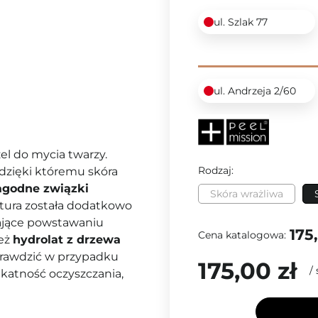
ul. Szlak 77
ul. Andrzeja 2/60
żel do mycia twarzy.
Rodzaj:
 dzięki któremu skóra
agodne związki
Skóra wrażliwa
ptura została dodatkowo
ające powstawaniu
175
Cena katalogowa:
eż
hydrolat z drzewa
prawdzić w przypadku
175,00 zł
/
ikatność oczyszczania,