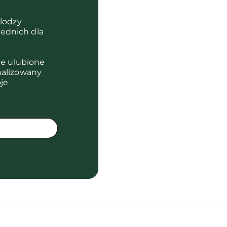
olodzy
ednich dla
je ulubione
nalizowany
je