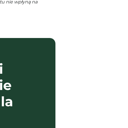
tu nie wpłyną na
i
ie
la
?