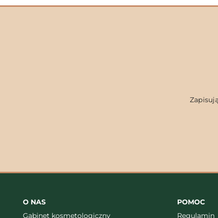
Zapisują
O NAS
POMOC
Gabinet kosmetologiczny
Regulamin