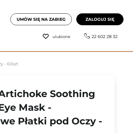
UMÓW SIĘ NA ZABIEG
ZALOGUJ SIĘ
22 602 28 32
ulubione
y - 60szt
 Artichoke Soothing
Eye Mask -
we Płatki pod Oczy -