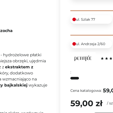
ul. Szlak 77
czocha
ul. Andrzeja 2/60
k
- hydrożelowe płatki
ejsza obrzęki, ujędrnia
z z
ekstraktem z
:
skóry, dodatkowo
ła wzmacniająco na
y bajkalskiej
wykazuje
59,
Cena katalogowa:
59,00 zł
/
sz