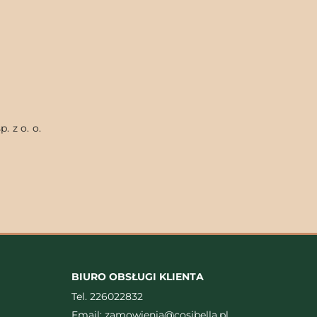
. z o. o.
BIURO OBSŁUGI KLIENTA
Tel.
226022832
Email:
zamowienia@cosibella.pl