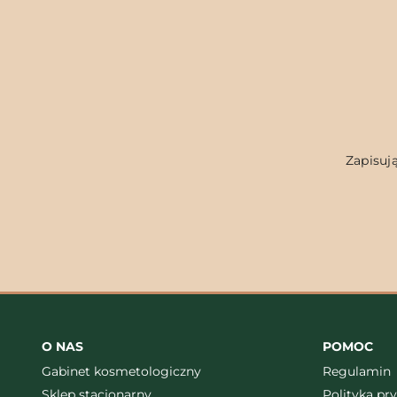
Zapisują
O NAS
POMOC
Gabinet kosmetologiczny
Regulamin
Sklep stacjonarny
Polityka pr