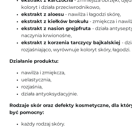
ekstrakt z karczocha
- zmniejsza obrzęki, uję
koloryt i działa przeciwrodnikowo,
ekstrakt z aloesu
- nawilża i łagodzi skórę,
ekstrakt z kiełków brokułu
- zmiękcza i nawil
ekstrakt z nasion grejpfruta
- działa antysep
naczynia krwionośne,
ekstrakt z korzenia tarczycy bajkalskiej
- dz
rozjaśniająco, wyrównuje koloryt skóry, łagodzi.
Działanie produktu:
nawilża i zmiękcza,
uelastycznia,
rozjaśnia,
działa antyoksydacyjnie.
Rodzaje skór oraz defekty kosmetyczne, dla któ
być pomocny:
każdy rodzaj skóry.