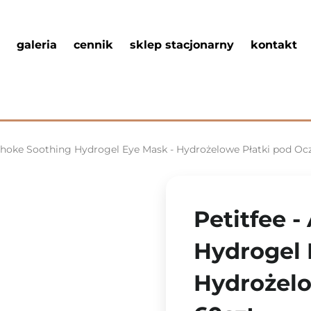
galeria
cennik
sklep stacjonarny
kontakt
ichoke Soothing Hydrogel Eye Mask - Hydrożelowe Płatki pod Ocz
Petitfee -
Hydrogel 
Hydrożelo