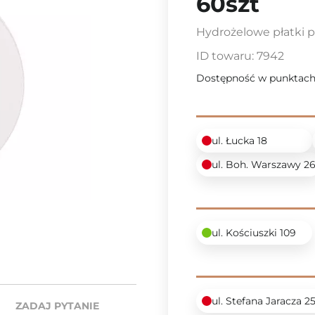
60szt
Hydrożelowe płatki p
ID towaru:
7942
Dostępność w punktach
ul. Łucka 18
ul. Boh. Warszawy 2
ul. Kościuszki 109
ul. Stefana Jaracza 2
ZADAJ PYTANIE