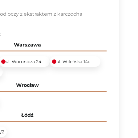
od oczy z ekstraktem z karczocha
:
Warszawa
ul. Woronicza 24
ul. Wileńska 14c
6
Wrocław
Łódź
5/2