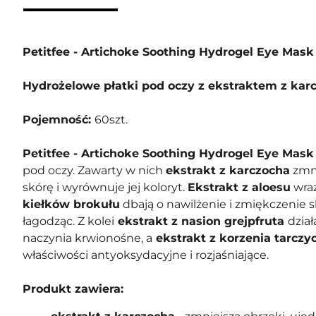
Petitfee - Artichoke Soothing Hydrogel Eye Mask
Hydrożelowe płatki pod oczy z ekstraktem z kar
Pojemność:
60szt.
Petitfee - Artichoke Soothing Hydrogel Eye Mas
pod oczy. Zawarty w nich
ekstrakt z karczocha
zmni
skórę i wyrównuje jej koloryt.
Ekstrakt z aloesu
wra
kiełków brokułu
dbają o nawilżenie i zmiękczenie 
łagodząc. Z kolei
ekstrakt z nasion grejpfruta
dzia
naczynia krwionośne, a
ekstrakt z korzenia tarczyc
właściwości antyoksydacyjne i rozjaśniające.
Produkt zawiera: