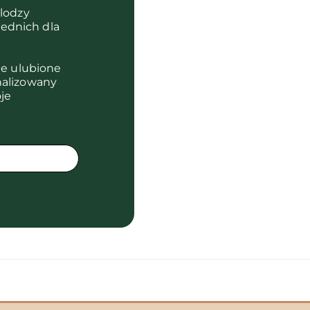
olodzy
ednich dla
je ulubione
nalizowany
je