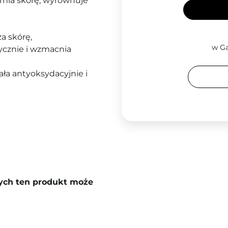
drnia skórę, wyrównuje
ża skórę,
w Ga
tycznie i wzmacnia
iała antyoksydacyjnie i
rych ten produkt może