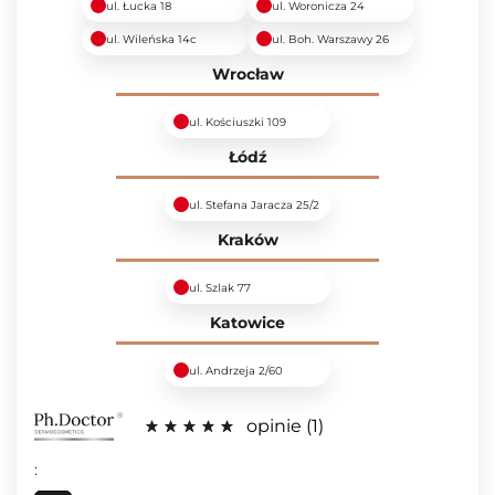
ul. Łucka 18
ul. Woronicza 24
ul. Wileńska 14c
ul. Boh. Warszawy 26
Wrocław
ul. Kościuszki 109
Łódź
ul. Stefana Jaracza 25/2
Kraków
ul. Szlak 77
Katowice
ul. Andrzeja 2/60
opinie
1
: