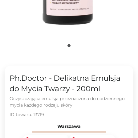
Ph.Doctor - Delikatna Emulsja
do Mycia Twarzy - 200ml
Oczyszczająca emulsja przeznaczona do codziennego
mycia każdego rodzaju skóry
ID towaru:
13719
Warszawa