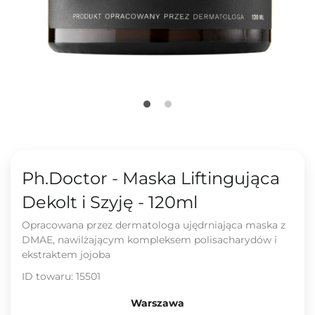
Ph.Doctor - Maska Liftingująca
Dekolt i Szyję - 120ml
Opracowana przez dermatologa ujędrniająca maska z
DMAE, nawilżającym kompleksem polisacharydów i
ekstraktem jojoba
ID towaru:
15501
Warszawa