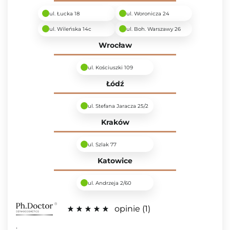
ul. Łucka 18
ul. Woronicza 24
ul. Wileńska 14c
ul. Boh. Warszawy 26
Wrocław
ul. Kościuszki 109
Łódź
ul. Stefana Jaracza 25/2
Kraków
ul. Szlak 77
Katowice
ul. Andrzeja 2/60
opinie
1
: