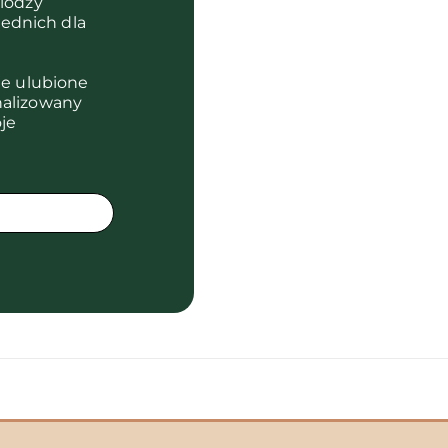
olodzy
ednich dla
je ulubione
nalizowany
je