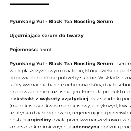
Pyunkang Yul - Black Tea Boosting Serum
Ujędrniające serum do twarzy
Pojemność:
45ml
Pyunkang Yul - Black Tea Boosting Serum
- seru
wielopłaszczyznowym działaniu, który dzięki bogac
odpowiada na różne potrzeby skórne. W składzie zn
który wzmacnia barierę ochronną skóry, działa sebor
przeciwzapalnie i rozjaśniająco. Formuła produktu 
o
ekstrakt z wąkroty azjatyckiej
oraz składniki poc
(madekasozyd, kwas madekasowy, ajatykozyd, kwas 
azjatycka działa łagodząco, regenerująco i przeciwb
postaci
argireliny
działa przeciwzmarszczkowo i za
zmarszczek mimicznych, a
adenozyna
opóźnia proce