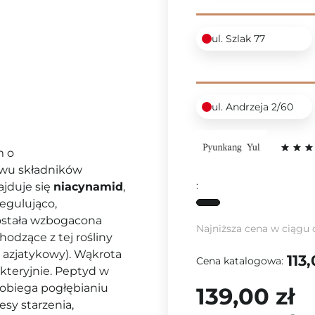
ul. Szlak 77
ul. Andrzeja 2/60
m
o
twu składników
:
ajduje się
niacynamid
,
egulująco,
została wzbogacona
Najniższa cena w ciągu 
hodzące z tej rośliny
azjatykowy). Wąkrota
113,
Cena katalogowa:
akteryjnie. Peptyd w
pobiega pogłębianiu
139,00 zł
sy starzenia,