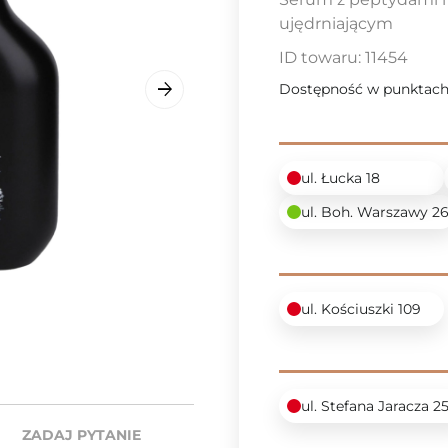
ujędrniającym
ID towaru:
11454
Dostępność w punktach
ul. Łucka 18
ul. Boh. Warszawy 2
ul. Kościuszki 109
ul. Stefana Jaracza 2
ZADAJ PYTANIE