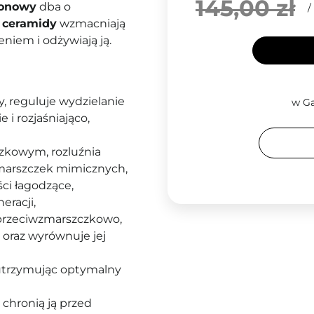
145,00 zł
ronowy
dba o
/
o
ceramidy
wzmacniają
eniem i odżywiają ją.
, reguluje wydzielanie
w Ga
 i rozjaśniająco,
czkowym, rozluźnia
zmarszczek mimicznych,
ci łagodzące,
eracji,
a przeciwzmarszczkowo,
 oraz wyrównuje jej
utrzymując optymalny
 chronią ją przed