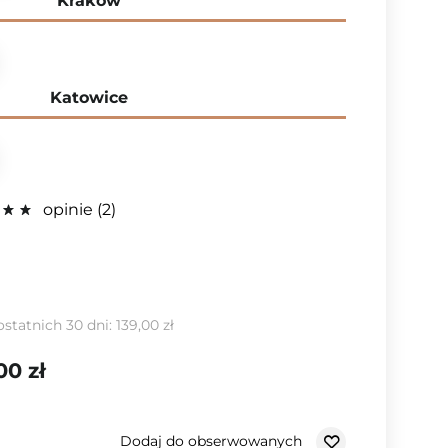
Kraków
Katowice
opinie
2
ostatnich 30 dni:
139,00 zł
00 zł
Dodaj do obserwowanych