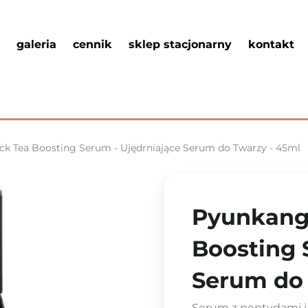
galeria
cennik
sklep stacjonarny
kontakt
ck Tea Boosting Serum - Ujędrniające Serum do Twarzy - 45ml
Pyunkang 
Boosting 
Serum do 
Serum z peptydami i