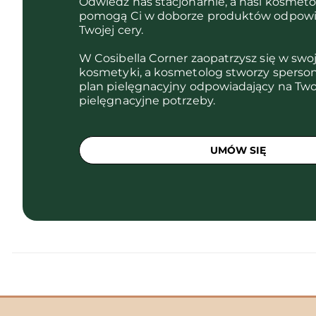
Odwiedź nas stacjonarnie, a nasi kosmet
pomogą Ci w doborze produktów odpowi
Twojej cery.
W Cosibella Corner zaopatrzysz się w swo
kosmetyki, a kosmetolog stworzy sperso
plan pielęgnacyjny odpowiadający na Two
pielęgnacyjne potrzeby.
UMÓW SIĘ