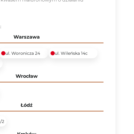
:
Warszawa
ul. Woronicza 24
ul. Wileńska 14c
6
Wrocław
Łódź
5/2