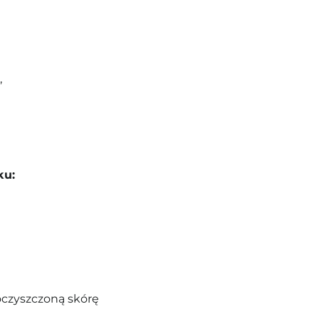
,
ku:
oczyszczoną skórę