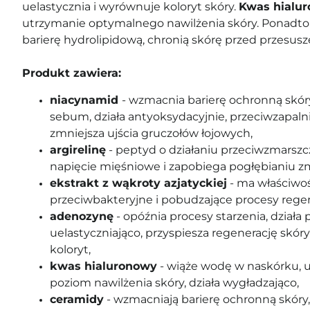
uelastycznia i wyrównuje koloryt skóry.
Kwas hialu
utrzymanie optymalnego nawilżenia skóry. Ponadt
barierę hydrolipidową, chronią skórę przed przesusz
Produkt zawiera:
niacynamid
- wzmacnia barierę ochronną skóry
sebum, działa antyoksydacyjnie, przeciwzapalnie
zmniejsza ujścia gruczołów łojowych,
argirelinę
- peptyd o działaniu przeciwzmarsz
napięcie mięśniowe i zapobiega pogłębianiu 
ekstrakt z wąkroty azjatyckiej
-
ma właściwoś
przeciwbakteryjne i pobudzające procesy regen
adenozynę
- opóźnia procesy starzenia, dział
uelastyczniająco, przyspiesza regenerację skóry
koloryt,
kwas hialuronowy
-
wiąże wodę w naskórku, 
poziom nawilżenia skóry, działa wygładzająco,
ceramidy
- wzmacniają barierę ochronną skóry,