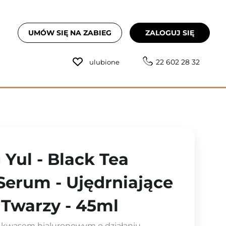
UMÓW SIĘ NA ZABIEG
ZALOGUJ SIĘ
22 602 28 32
ulubione
Yul - Black Tea
Serum - Ujędrniające
Twarzy - 45ml
 kwasem hialuronowym o działaniu