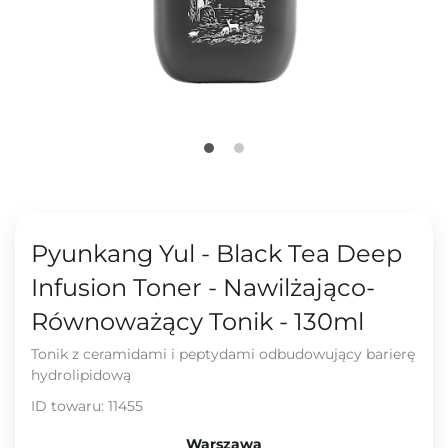
Pyunkang Yul - Black Tea Deep
Infusion Toner - Nawilżająco-
Równoważący Tonik - 130ml
Tonik z ceramidami i peptydami odbudowujący barierę
hydrolipidową
ID towaru:
11455
Warszawa