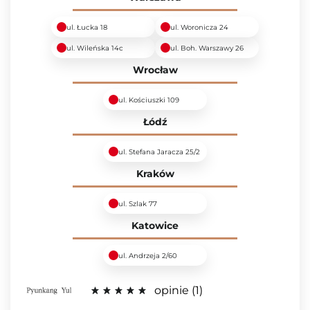
ul. Łucka 18
ul. Woronicza 24
ul. Wileńska 14c
ul. Boh. Warszawy 26
Wrocław
ul. Kościuszki 109
Łódź
ul. Stefana Jaracza 25/2
Kraków
ul. Szlak 77
Katowice
ul. Andrzeja 2/60
opinie
1