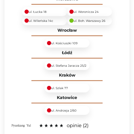
ul. Łucka 18
ul. Woronicza 24
ul. Wileńska 14c
ul. Boh. Warszawy 26
Wrocław
ul. Kościuszki 109
Łódź
ul. Stefana Jaracza 25/2
Kraków
ul. Szlak 77
Katowice
ul. Andrzeja 2/60
opinie
2