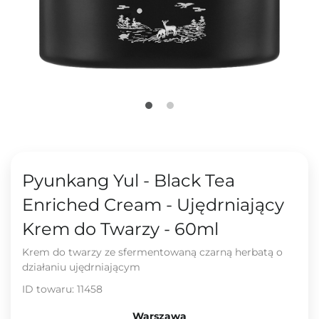
Pyunkang Yul - Black Tea
Enriched Cream - Ujędrniający
Krem do Twarzy - 60ml
Krem do twarzy ze sfermentowaną czarną herbatą o
działaniu ujędrniającym
ID towaru:
11458
Warszawa