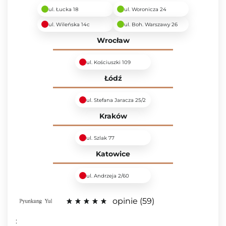
ul. Łucka 18
ul. Woronicza 24
ul. Wileńska 14c
ul. Boh. Warszawy 26
Wrocław
ul. Kościuszki 109
Łódź
ul. Stefana Jaracza 25/2
Kraków
ul. Szlak 77
Katowice
ul. Andrzeja 2/60
opinie
59
: