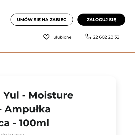
UMÓW SIĘ NA ZABIEG
ZALOGUJ SIĘ
22 602 28 32
ulubione
Yul - Moisture
- Ampułka
ca - 100ml
 do twarzy