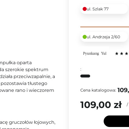
ul. Szlak 77
ul. Andrzeja 2/60
mpułka oparta
:
ada szerokie spektrum
działa przeciwzapalnie, a
e pozostawia tłustego
109
Cena katalogowa:
osowane rano i wieczorem
109,00 zł
racę gruczołów łojowych,