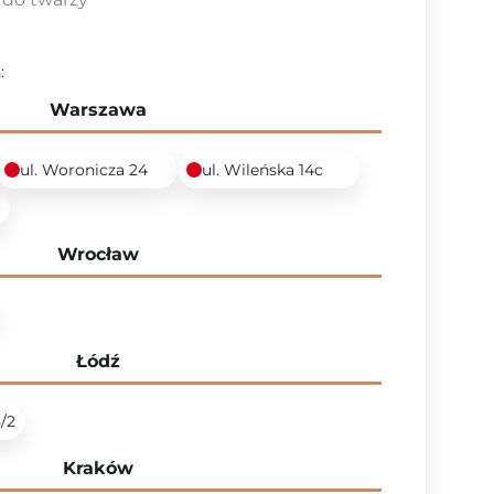
:
Warszawa
ul. Woronicza 24
ul. Wileńska 14c
6
Wrocław
Łódź
5/2
Kraków