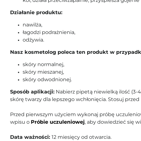
koi, działa przeciwzapalnie, przyspiesza gojenie 
Działanie produktu:
nawilża,
łagodzi podrażnienia,
odżywia.
Nasz kosmetolog poleca ten produkt w przypadk
skóry normalnej,
skóry mieszanej,
skóry odwodnionej.
Sposób aplikacji:
Nabierz pipetą niewielką ilość (3-
skórę twarzy dla lepszego wchłonięcia. Stosuj prze
Przed pierwszym użyciem wykonaj próbę uczuleniow
wpisu o
Próbie uczuleniowej
, aby dowiedzieć się wi
Data ważności:
12 miesięcy od otwarcia.