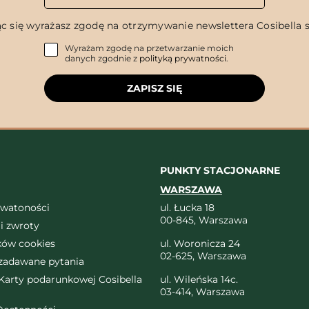
c się wyrażasz zgodę na otrzymywanie newslettera Cosibella sp
Wyrażam zgodę na przetwarzanie moich
danych zgodnie z
polityką prywatności
.
ZAPISZ SIĘ
PUNKTY STACJONARNE
WARSZAWA
ywatoności
ul. Łucka 18
00-845, Warszawa
i zwroty
ików cookies
ul. Woronicza 24
02-625, Warszawa
 zadawane pytania
arty podarunkowej Cosibella
ul. Wileńska 14c.
03-414, Warszawa