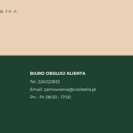
. z o. o.
BIURO OBSŁUGI KLIENTA
Tel.
226022832
Email:
zamowienia@cosibella.pl
Pn - Pt 08:00 - 17:00