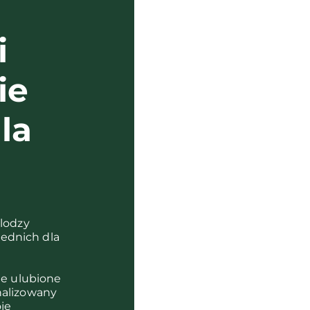
i
ie
la
?
olodzy
ednich dla
je ulubione
nalizowany
je