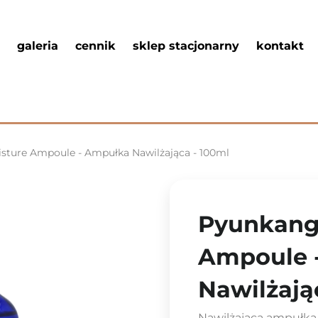
galeria
cennik
sklep stacjonarny
kontakt
isture Ampoule - Ampułka Nawilżająca - 100ml
Pyunkang 
Ampoule 
Nawilżają
Nawilżająca ampułka