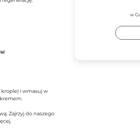
i regenerację.
w Ga
u:
4 krople) i wmasuj w
d kremem.
ą. Zajrzyj do naszego
ęcej.