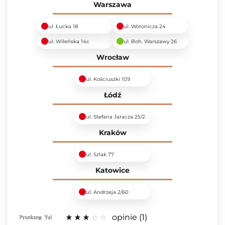
Warszawa
ul. Łucka 18
ul. Woronicza 24
ul. Wileńska 14c
ul. Boh. Warszawy 26
Wrocław
ul. Kościuszki 109
Łódź
ul. Stefana Jaracza 25/2
Kraków
ul. Szlak 77
Katowice
ul. Andrzeja 2/60
opinie
1