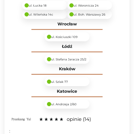
ul. Łucka 18
ul. Woronicza 24
ul. Wileńska 14c
ul. Boh. Warszawy 26
Wrocław
ul. Kościuszki 109
Łódź
ul. Stefana Jaracza 25/2
Kraków
ul. Szlak 77
Katowice
ul. Andrzeja 2/60
opinie
14
: