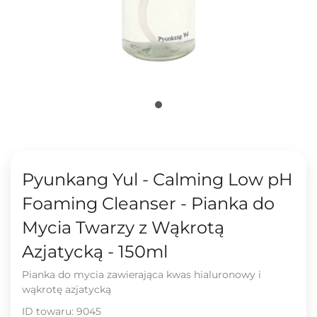
Pyunkang Yul - Calming Low pH
Foaming Cleanser - Pianka do
Mycia Twarzy z Wąkrotą
Azjatycką - 150ml
Pianka do mycia zawierająca kwas hialuronowy i
wąkrotę azjatycką
ID towaru:
9045