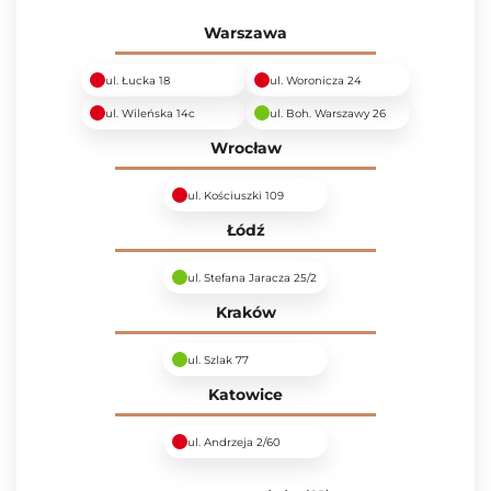
Warszawa
ul. Łucka 18
ul. Woronicza 24
ul. Wileńska 14c
ul. Boh. Warszawy 26
Wrocław
ul. Kościuszki 109
Łódź
ul. Stefana Jaracza 25/2
Kraków
ul. Szlak 77
Katowice
ul. Andrzeja 2/60