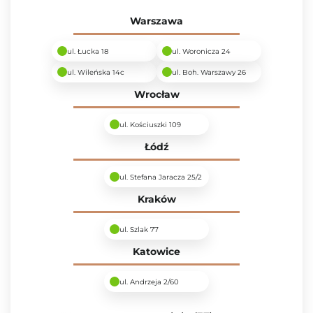
Warszawa
ul. Łucka 18
ul. Woronicza 24
ul. Wileńska 14c
ul. Boh. Warszawy 26
Wrocław
ul. Kościuszki 109
Łódź
ul. Stefana Jaracza 25/2
Kraków
ul. Szlak 77
Katowice
ul. Andrzeja 2/60