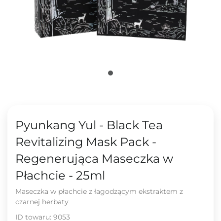
Pyunkang Yul - Black Tea
Revitalizing Mask Pack -
Regenerująca Maseczka w
Płachcie - 25ml
Maseczka w płachcie z łagodzącym ekstraktem z
czarnej herbaty
ID towaru:
9053