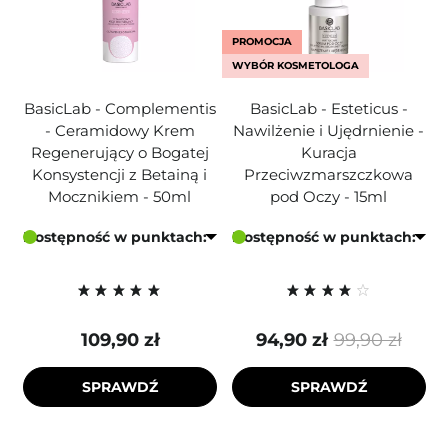
PROMOCJA
WYBÓR KOSMETOLOGA
BasicLab - Complementis
BasicLab - Esteticus -
- Ceramidowy Krem
Nawilżenie i Ujędrnienie -
Regenerujący o Bogatej
Kuracja
Konsystencji z Betainą i
Przeciwzmarszczkowa
Mocznikiem - 50ml
pod Oczy - 15ml
Dostępność w punktach:
Dostępność w punktach:
109,90 zł
94,90 zł
99,90 zł
SPRAWDŹ
SPRAWDŹ