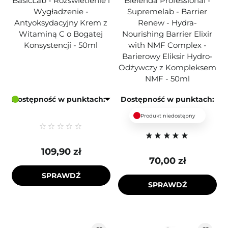
BasicLab - Rozświetlenie i
Bielenda Professional -
Wygładzenie -
Supremelab - Barrier
Antyoksydacyjny Krem z
Renew - Hydra-
Witaminą C o Bogatej
Nourishing Barrier Elixir
Konsystencji - 50ml
with NMF Complex -
Barierowy Eliksir Hydro-
Odżywczy z Kompleksem
NMF - 50ml
Dostępność w punktach:
Dostępność w punktach:
Produkt niedostępny
109,90 zł
70,00 zł
SPRAWDŹ
SPRAWDŹ