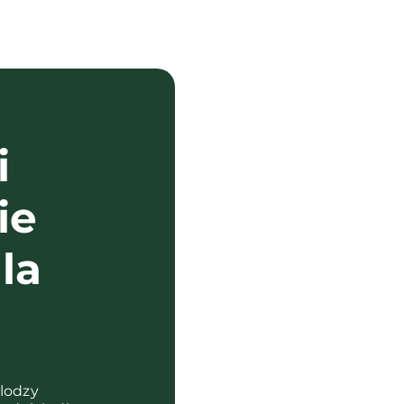
i
ie
la
?
olodzy