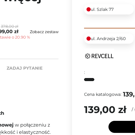
ul. Szlak 77
378,00 zł
99,00 zł
Zobacz zestaw
stawie o 20.90 %
ul. Andrzeja 2/60
ZADAJ PYTANIE
:
139,
Cena katalogowa:
139,00 zł
/
ch
nowej
w połączeniu z
ękkość i elastyczność.