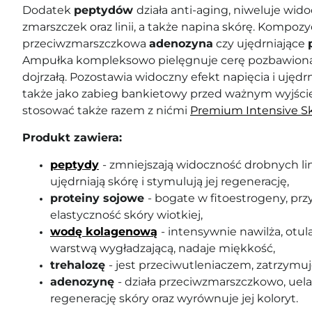
Dodatek
peptydów
działa anti-aging, niweluje wi
zmarszczek oraz linii, a także napina skórę. Kompoz
przeciwzmarszczkowa
adenozyna
czy ujędrniające
Ampułka kompleksowo pielęgnuje cerę pozbawioną w
dojrzałą. Pozostawia widoczny efekt napięcia i ujędrn
także jako zabieg bankietowy przed ważnym wyjśc
stosować także razem z nićmi
Premium
Intensive Sk
Produkt zawiera:
peptydy
- zmniejszają widoczność drobnych lin
ujędrniają skórę i stymulują jej regenerację,
proteiny sojowe
- bogate w fitoestrogeny, prz
elastyczność skóry wiotkiej,
wodę kolagenową
- intensywnie nawilża, otul
warstwą wygładzającą, nadaje miękkość,
trehalozę
- jest przeciwutleniaczem, zatrzymu
adenozynę
- działa przeciwzmarszczkowo, uela
regenerację skóry oraz wyrównuje jej koloryt.