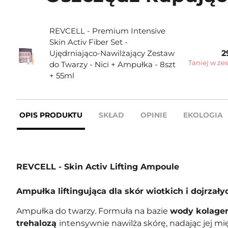
REVCELL - Premium Intensive
Skin Activ Fiber Set -
Ujędrniająco-Nawilżający Zestaw
2
Taniej w ze
do Twarzy - Nici + Ampułka - 8szt
+ 55ml
OPIS PRODUKTU
SKŁAD
OPINIE
EKOLOGIA
REVCELL - Skin Activ Lifting Ampoule
Ampułka liftingująca dla skór wiotkich i dojrzały
Ampułka do twarzy. Formuła na bazie
wody kolage
trehalozą
intensywnie nawilża skórę, nadając jej mi