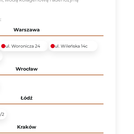
:
Warszawa
ul. Woronicza 24
ul. Wileńska 14c
6
Wrocław
Łódź
5/2
Kraków