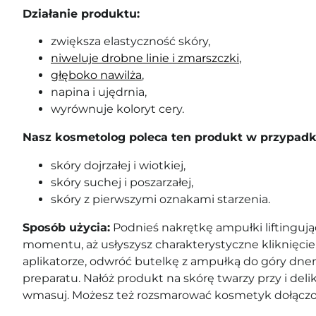
Działanie produktu:
zwiększa elastyczność skóry,
niweluje drobne linie i zmarszczki
,
głęboko nawilża
,
napina i ujędrnia,
wyrównuje koloryt cery.
Nasz kosmetolog poleca ten produkt w przypadk
skóry dojrzałej i wiotkiej,
skóry suchej i poszarzałej,
skóry z pierwszymi oznakami starzenia.
Sposób użycia:
Podnieś nakrętkę ampułki liftingujące
momentu, aż usłyszysz charakterystyczne kliknięci
aplikatorze, odwróć butelkę z ampułką do góry dnem
preparatu. Nałóż produkt na skórę twarzy przy i deli
wmasuj. Możesz też rozsmarować kosmetyk dołączo