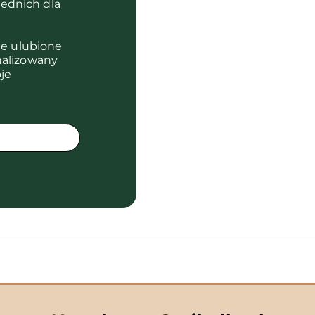
ednich dla
je ulubione
nalizowany
je