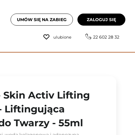
UMÓW SIĘ NA ZABIEG
ZALOGUJ SIĘ
22 602 28 32
ulubione
Skin Activ Lifting
 Liftingująca
o Twarzy - 55ml
i, wodą kolagenową i adenozyną