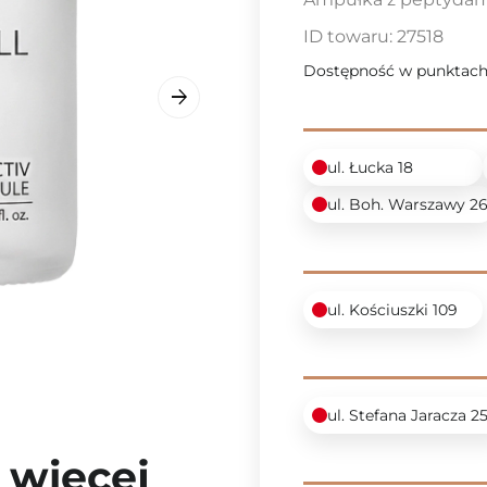
ID towaru:
27518
Dostępność w punktach
ul. Łucka 18
ul. Boh. Warszawy 2
ul. Kościuszki 109
ul. Stefana Jaracza 2
 więcej