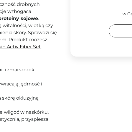
doczność drobnych
ycje wzbogaca
w Ga
proteiny sojowe
.
italności, wiotką czy
ienia skóry. Sprawdzi się
iem. Produkt możesz
in Activ Fiber Set
.
ii i zmarszczek,
ywracają jędrność i
a skórę okluzyjną
je wilgoć w naskórku,
stycznia, przyspiesza