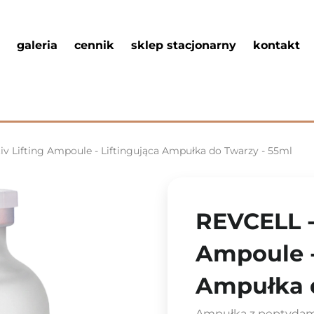
galeria
cennik
sklep stacjonarny
kontakt
iv Lifting Ampoule - Liftingująca Ampułka do Twarzy - 55ml
REVCELL - 
Ampoule -
Ampułka d
Ampułka z peptydam