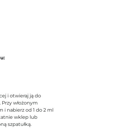
u:
j i otwieraj ją do
e. Przy włożonym
 i nabierz od 1 do 2 ml
katnie wklep lub
ną szpatułką.