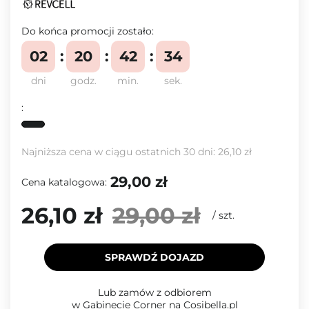
Do końca promocji zostało:
02
20
42
33
dni
godz.
min.
sek.
:
Najniższa cena w ciągu ostatnich 30 dni:
26,10 zł
29,00 zł
Cena katalogowa:
26,10 zł
29,00 zł
/
szt.
SPRAWDŹ DOJAZD
Lub zamów z odbiorem
w Gabinecie Corner na Cosibella.pl