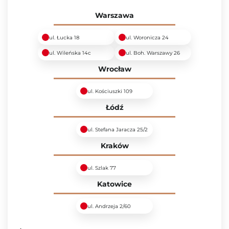
Warszawa
ul. Łucka 18
ul. Woronicza 24
ul. Wileńska 14c
ul. Boh. Warszawy 26
Wrocław
ul. Kościuszki 109
Łódź
ul. Stefana Jaracza 25/2
Kraków
ul. Szlak 77
Katowice
ul. Andrzeja 2/60