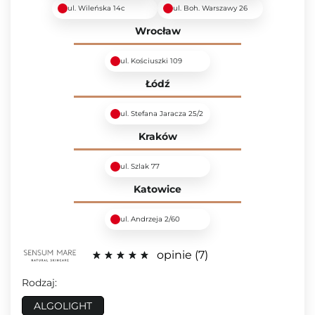
ul. Wileńska 14c
ul. Boh. Warszawy 26
Wrocław
ul. Kościuszki 109
Łódź
ul. Stefana Jaracza 25/2
Kraków
ul. Szlak 77
Katowice
ul. Andrzeja 2/60
opinie
7
Rodzaj:
ALGOLIGHT