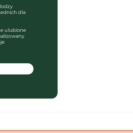
olodzy
ednich dla
je ulubione
nalizowany
je