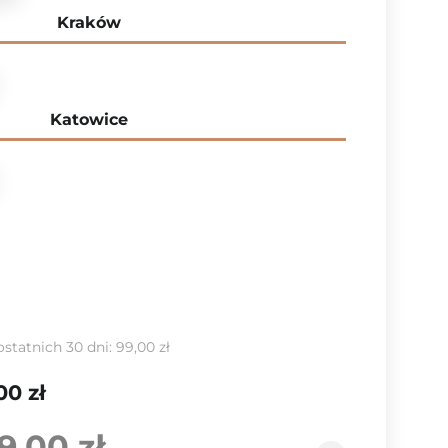
Kraków
Katowice
ostatnich 30 dni:
99,00 zł
00 zł
9,00 zł