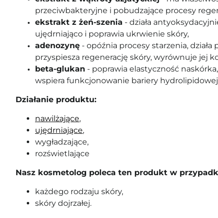
przeciwbakteryjne i pobudzające procesy regen
ekstrakt z żeń-szenia
-
działa antyoksydacyjni
ujędrniająco i poprawia ukrwienie skóry
,
adenozynę
-
opóźnia procesy starzenia, dział
przyspiesza regenerację skóry, wyrównuje jej ko
beta-glukan
-
poprawia elastyczność naskórka,
wspiera funkcjonowanie bariery hydrolipidowej 
Działanie produktu:
nawilżające
,
ujędrniające
,
wygładzające,
rozświetlające
Nasz kosmetolog poleca ten produkt w przypadk
każdego rodzaju skóry,
skóry dojrzałej.