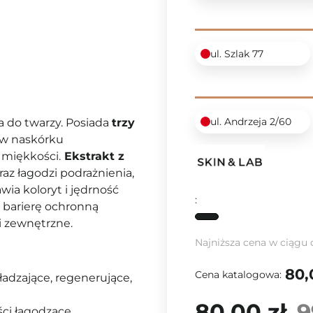
ul. Szlak 77
ul. Andrzeja 2/60
a do twarzy. Posiada
trzy
 w naskórku
 miękkości.
Ekstrakt z
az łagodzi podrażnienia,
wia koloryt i jędrność
:
 barierę ochronną
i zewnętrzne.
Najniższa cena w ciągu 
80,
Cena katalogowa:
ładzające, regenerujące,
80,00 zł
9
ci łagodzące,