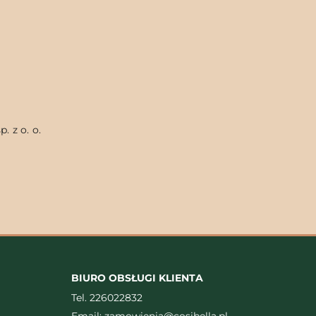
. z o. o.
BIURO OBSŁUGI KLIENTA
Tel.
226022832