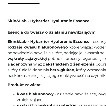
Skin&Lab - Hybarrier Hyaluronic Essence
Esencja do twarzy o działaniu nawilżającym
Skin&Lab - Hybarrier Hyaluronic Essence
- esencj
rodzaje kwasu hialuronowego
, które wiążąc wodę
odpowiednio nawilżają skórę, nadając jej aksamitnej
wąkroty azjatyckiej
pobudza procesy regeneracji or
a
adenozyna
wraz z
ekstraktem z żeń-szenia
popra
skóry. Całość dopełnia
beta-glukan
, który wzmacnia
naskórka zmniejszając jego reaktywność na czynnik
Produkt zawiera:
kwas hialuronowy
- działanie nawilżające, wyg
zmiękczające,
ekstrakt z wąkroty azjatyckiej
-
ma właściwoś