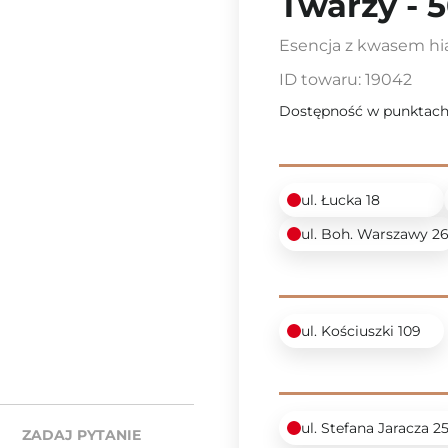
Twarzy - 
Esencja z kwasem h
ID towaru:
19042
Dostępność w punktach
ul. Łucka 18
ul. Boh. Warszawy 2
ul. Kościuszki 109
ul. Stefana Jaracza 2
ZADAJ PYTANIE