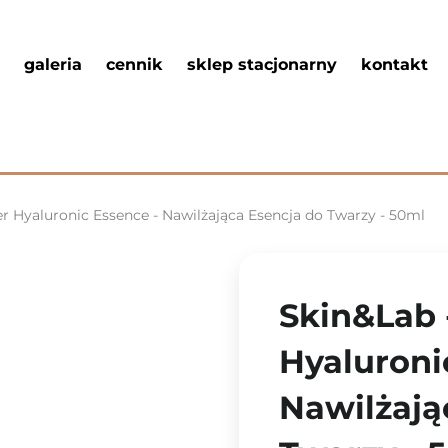
galeria
cennik
sklep stacjonarny
kontakt
er Hyaluronic Essence - Nawilżająca Esencja do Twarzy - 50ml
Skin&Lab 
Hyaluroni
Nawilżają