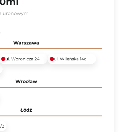
50ml
ialuronowym
:
Warszawa
ul. Woronicza 24
ul. Wileńska 14c
6
Wrocław
Łódź
5/2