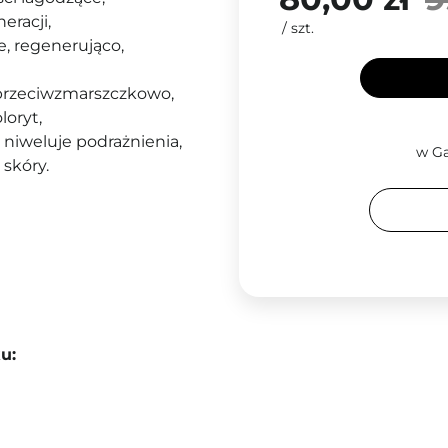
eracji
,
/
szt.
e, regenerująco,
a przeciwzmarszczkowo,
loryt,
 niweluje podrażnienia,
w Ga
skóry.
u: