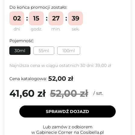
Do końca promocji zostało:
02
15
27
39
dni
godz.
min.
sek.
Pojemność:
30ml
55ml
100ml
Najniższa cena w ciągu ostatnich 30 dni:
39,00 zł
52,00 zł
Cena katalogowa:
41,60 zł
52,00 zł
/
szt.
SPRAWDŹ DOJAZD
Lub zamów z odbiorem
w Gabinecie Corner na Cosibella.pl