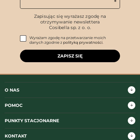
Zapisując się wyrażasz zgodę na
otrzymywanie newslettera
Cosibella sp. z o. o.
Wyrażam zgodę na przetwarzanie moich
danych zgodnie z
polityką prywatności
.
ZAPISZ SIĘ
O NAS
POMOC
PUNKTY STACJONARNE
KONTAKT