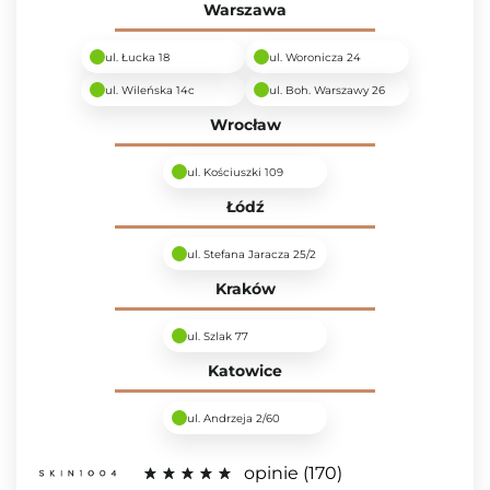
Warszawa
ul. Łucka 18
ul. Woronicza 24
ul. Wileńska 14c
ul. Boh. Warszawy 26
Wrocław
ul. Kościuszki 109
Łódź
ul. Stefana Jaracza 25/2
Kraków
ul. Szlak 77
Katowice
ul. Andrzeja 2/60
opinie
170