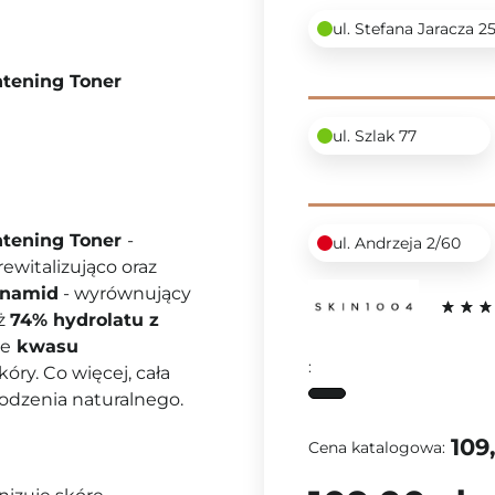
ul. Stefana Jaracza 2
htening Toner
ul. Szlak 77
htening Toner
-
ul. Andrzeja 2/60
rewitalizująco oraz
ynamid
- wyrównujący
aż
74% hydrolatu z
we
kwasu
:
óry. Co więcej, cała
dzenia naturalnego.
109
Cena katalogowa: