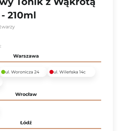
wy Tonik z Wąkrotą
 - 210ml
 twarzy
:
Warszawa
ul. Woronicza 24
ul. Wileńska 14c
6
Wrocław
Łódź