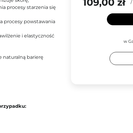
109,00 zł
nizuje skórę,
ia procesy starzenia się
nia procesy powstawania
wilżenie i elastyczność
w Ga
 naturalną barierę
przypadku: