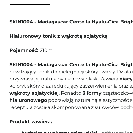
SKIN1004 - Madagascar Centella Hyalu-Cica Brig
Hialuronowy tonik z wąkrotą azjatycką
Pojemność:
210ml
SKIN1004 - Madagascar Centella Hyalu-Cica Brig
nawilżający tonik do pielęgnacji skóry twarzy. Działa 
przywraca jej naturalny i zdrowy blask. Zawiera
niac
koloryt skóry oraz redukujący zaczerwienienia oraz 
wąkroty azjatyckiej
. Ponadto
3 formy
cząsteczko
hialuronowego
poprawiają naturalną elastyczność sk
receptura została skomponowana z surowców pocho
Produkt zawiera: