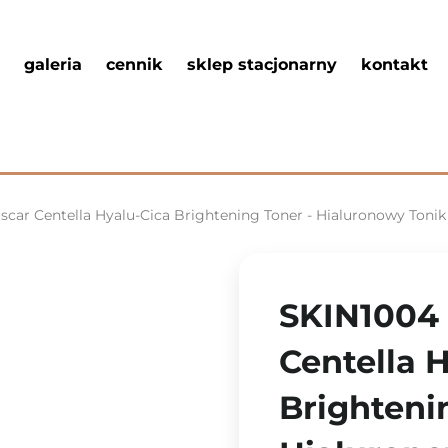
galeria
cennik
sklep stacjonarny
kontakt
car Centella Hyalu-Cica Brightening Toner - Hialuronowy Tonik
SKIN1004
Centella 
Brighteni