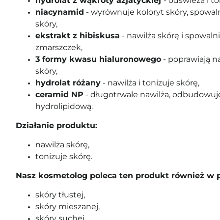
hydrolat z wąkroty azjatyckiej
- odświeża i to
niacynamid
- wyrównuje koloryt skóry, spowaln
skóry,
ekstrakt z hibiskusa
- nawilża skórę i spowal
zmarszczek,
3 formy kwasu hialuronowego
- poprawiają na
skóry,
hydrolat różany
- nawilża i tonizuje skórę,
ceramid NP
- długotrwale nawilża, odbudowuje
hydrolipidową.
Działanie produktu:
nawilża skórę,
tonizuje skórę.
Nasz kosmetolog poleca ten produkt również w 
skóry tłustej,
skóry mieszanej,
skóry suchej,