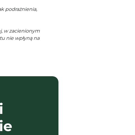
k podrażnienia,
j, w zacienionym
tu nie wpłyną na
i
ie