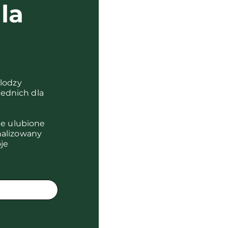
la
?
olodzy
ednich dla
je ulubione
nalizowany
je