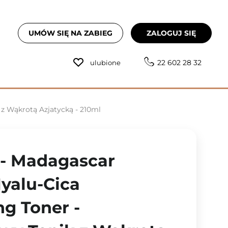
UMÓW SIĘ NA ZABIEG
ZALOGUJ SIĘ
22 602 28 32
ulubione
 z Wąkrotą Azjatycką - 210ml
 - Madagascar
Hyalu-Cica
ng Toner -