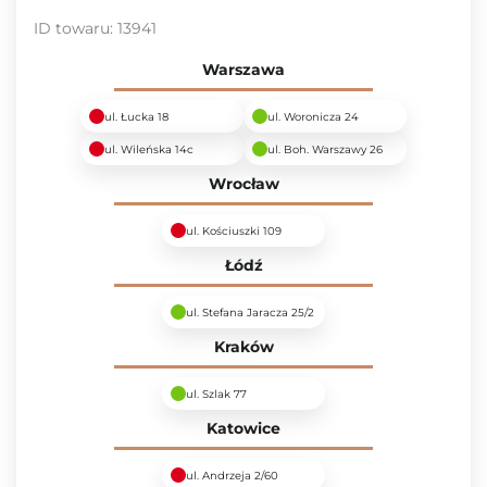
ID towaru:
13941
Warszawa
ul. Łucka 18
ul. Woronicza 24
ul. Wileńska 14c
ul. Boh. Warszawy 26
Wrocław
ul. Kościuszki 109
Łódź
ul. Stefana Jaracza 25/2
Kraków
ul. Szlak 77
Katowice
ul. Andrzeja 2/60