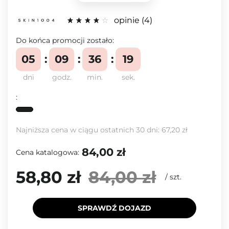
opinie
4
Do końca promocji zostało:
05
09
36
19
dni
godz.
min.
sek.
:
Najniższa cena w ciągu ostatnich 30 dni:
67,20 zł
84,00 zł
Cena katalogowa:
58,80 zł
84,00 zł
/
szt.
SPRAWDŹ DOJAZD