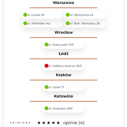
Warszawa
ul. Łucka 18
ul. Woronicza 24
ul. Wileńska 14c
ul. Boh. Warszawy 26
Wrocław
ul. Kościuszki 109
Łódź
ul. Stefana Jaracza 25/2
Kraków
ul. Szlak 77
Katowice
ul. Andrzeja 2/60
opinie
4