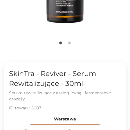
SkinTra - Reviver - Serum
Rewitalizujące - 30ml
Serum rewitalizujące z azeloglicyną i fermentem z
drożdży
ID towaru:
5087
Warszawa