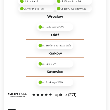
ul. Łucka 18
ul. Woronicza 24
ul. Wileńska 14c
ul. Boh. Warszawy 26
Wrocław
ul. Kościuszki 109
Łódź
ul. Stefana Jaracza 25/2
Kraków
ul. Szlak 77
Katowice
ul. Andrzeja 2/60
opinie
271
: