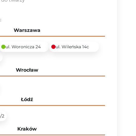
:
Warszawa
ul. Woronicza 24
ul. Wileńska 14c
6
Wrocław
Łódź
5/2
Kraków