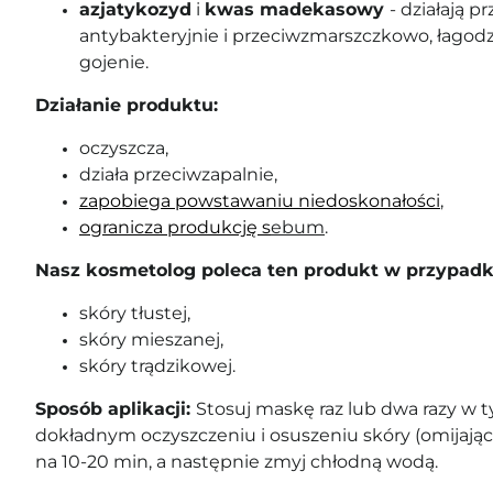
azjatykozyd
i
kwas madekasowy
- działają p
antybakteryjnie i przeciwzmarszczkowo, łagodzą
gojenie.
Działanie produktu:
oczyszcza,
działa przeciwzapalnie,
zapobiega powstawaniu niedoskonałości
,
ogranicza produkcję s
ebum
.
Nasz kosmetolog poleca ten produkt w przypadk
skóry tłustej,
skóry mieszanej,
skóry trądzikowej.
Sposób aplikacji:
Stosuj maskę raz lub dwa razy w 
dokładnym oczyszczeniu i osuszeniu skóry (omijając
na 10-20 min, a następnie zmyj chłodną wodą.