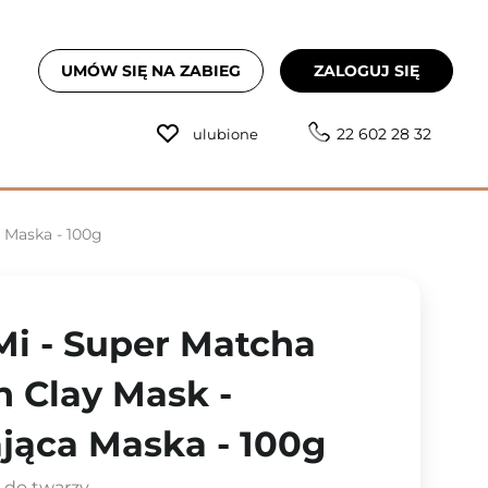
UMÓW SIĘ NA ZABIEG
ZALOGUJ SIĘ
22 602 28 32
ulubione
 Maska - 100g
i - Super Matcha
n Clay Mask -
jąca Maska - 100g
 do twarzy