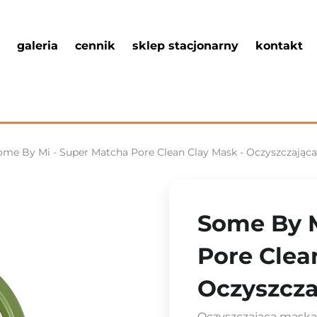
galeria
cennik
sklep stacjonarny
kontakt
ome By Mi - Super Matcha Pore Clean Clay Mask - Oczyszczająca
Some By M
Pore Clea
Oczyszcza
Oczyszczająca maska