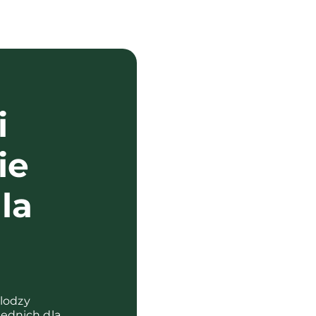
i
ie
la
?
olodzy
ednich dla