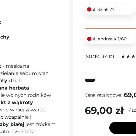
ul. Szlak 77
k
tchy
ul. Andrzeja 2/60
k
- maska na
:
ydzielanie sebum oraz
baty
działa
na herbata
69,
Cena katalogowa:
anie wolnych rodników
akt z wąkroty
69,00 zł
wne w niej zawarte,
/
sz
eciwzapalnie i
zby białej
jest źródłem
atnie złuszcza