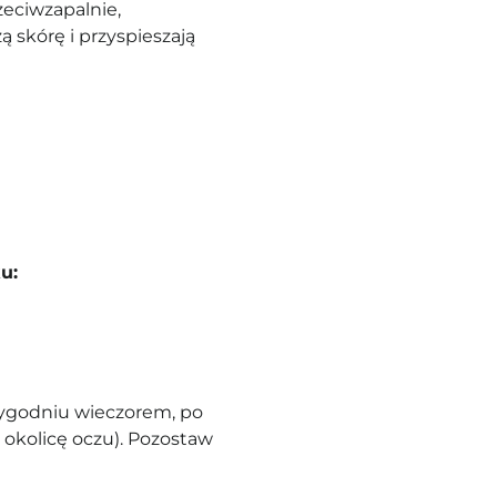
rzeciwzapalnie,
 skórę i przyspieszają
u:
tygodniu wieczorem, po
 okolicę oczu). Pozostaw