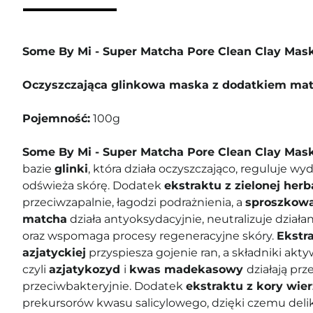
Some By Mi - Super Matcha Pore Clean Clay Mas
Oczyszczająca glinkowa maska z dodatkiem ma
Pojemność:
100g
Some By Mi - Super Matcha Pore Clean Clay Mas
bazie
glinki
, która działa oczyszczająco, reguluje w
odświeża skórę. Dodatek
ekstraktu z zielonej her
przeciwzapalnie, łagodzi podrażnienia, a
sproszkowa
matcha
działa antyoksydacyjnie, neutralizuje dział
oraz wspomaga procesy regeneracyjne skóry.
Ekstr
azjatyckiej
przyspiesza gojenie ran, a składniki akty
czyli
azjatykozyd
i
kwas madekasowy
działają prz
przeciwbakteryjnie. Dodatek
ekstraktu z kory wier
prekursorów kwasu salicylowego, dzięki czemu delik