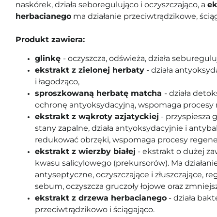
naskórek, działa seboregulująco i oczyszczająco, a
ek
herbacianego
ma działanie przeciwtrądzikowe, ściąg
Produkt zawiera:
glinkę
- oczyszcza, odświeża, działa seburegulu
ekstrakt z zielonej herbaty
- działa antyoksyd
i łagodząco,
sproszkowaną herbatę matcha
- działa detok
ochronę antyoksydacyjną, wspomaga procesy 
ekstrakt z wąkroty azjatyckiej
- przyspiesza g
stany zapalne, działa antyoksydacyjnie i antyb
redukować obrzęki, wspomaga procesy regener
ekstrakt z wierzby białej
- ekstrakt o dużej z
kwasu salicylowego (prekursorów). Ma działani
antyseptyczne, oczyszczające i złuszczające, re
sebum, oczyszcza gruczoły łojowe oraz zmniejsz
ekstrakt z drzewa herbacianego
- działa bakt
przeciwtrądzikowo i ściągająco.