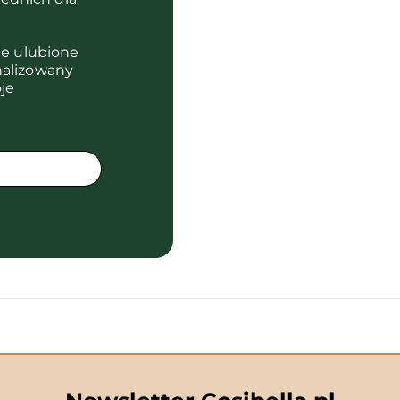
je ulubione
nalizowany
je