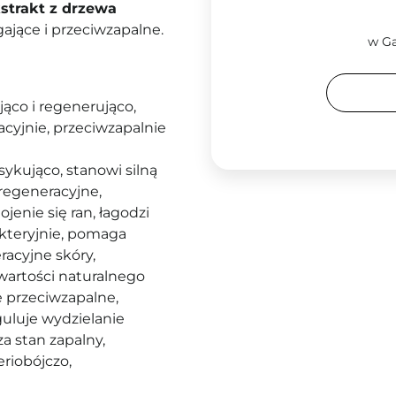
strakt z drzewa
ające i przeciwzapalne.
w Ga
jąco i regenerująco,
acyjnie, przeciwzapalnie
sykująco, stanowi silną
regeneracyjne,
ojenie się ran, łagodzi
akteryjnie, pomaga
acyjne skóry,
awartości naturalnego
e przeciwzapalne,
guluje wydzielanie
a stan zapalny,
eriobójczo,