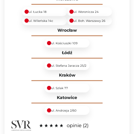
ul. Łucka 18
ul. Woronicza 24
ul. Wileńska 14c
ul. Boh. Warszawy 26
Wrocław
ul. Kościuszki 109
Łódź
ul. Stefana Jaracza 25/2
Kraków
ul. Szlak 77
Katowice
ul. Andrzeja 2/60
opinie
2