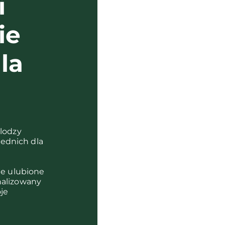
i
ie
la
?
olodzy
ednich dla
je ulubione
nalizowany
je