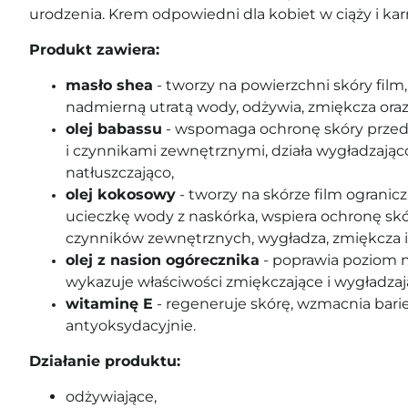
urodzenia. Krem odpowiedni dla kobiet w ciąży i kar
Produkt zawiera:
masło shea
- tworzy na powierzchni skóry film,
nadmierną utratą wody, odżywia, zmiękcza ora
olej babassu
- wspomaga ochronę skóry przed
i czynnikami zewnętrznymi, działa wygładzając
natłuszczająco,
olej kokosowy
- tworzy na skórze film ogranic
ucieczkę wody z naskórka, wspiera ochronę sk
czynników zewnętrznych, wygładza, zmiękcza i
olej z nasion ogórecznika
- poprawia poziom n
wykazuje właściwości zmiękczające i wygładzaj
witaminę E
- regeneruje skórę,
wzmacnia barie
antyoksydacyjnie.
Działanie produktu:
odżywiające,