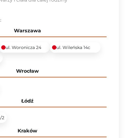
:
Warszawa
ul. Woronicza 24
ul. Wileńska 14c
6
Wrocław
Łódź
5/2
Kraków