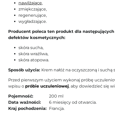
nawilżające
,
zmiękczające,
regenerujące,
wygładzające.
Producent poleca ten produkt dla następujących 
defektów kosmetycznych:
skóra sucha,
skóra wrażliwa,
skóra atopowa.
Sposób użycia:
Krem nałóż na oczyszczoną i suchą s
Przed pierwszym użyciem wykonaj próbę uczuleniow
wpisu o
próbie uczuleniowej
, aby dowiedzieć się wi
Pojemność:
200 ml
Data ważności:
6 miesięcy od otwarcia.
Kraj pochodzenia:
Francja.