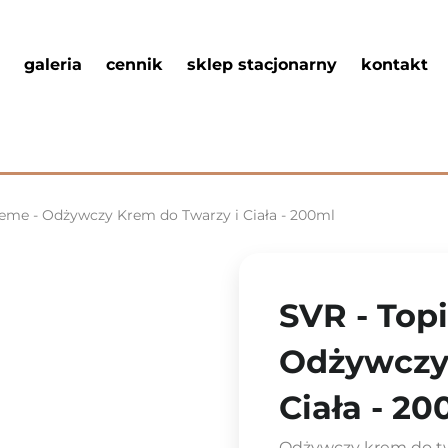
galeria
cennik
sklep stacjonarny
kontakt
reme - Odżywczy Krem do Twarzy i Ciała - 200ml
SVR - Top
Odżywczy 
Ciała - 2
Odżywczy krem do twar