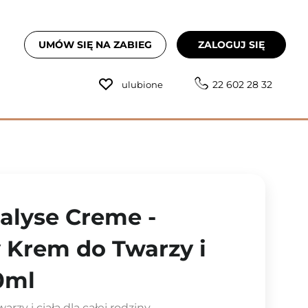
UMÓW SIĘ NA ZABIEG
ZALOGUJ SIĘ
22 602 28 32
ulubione
ialyse Creme -
Krem do Twarzy i
00ml
zy i ciała dla całej rodziny