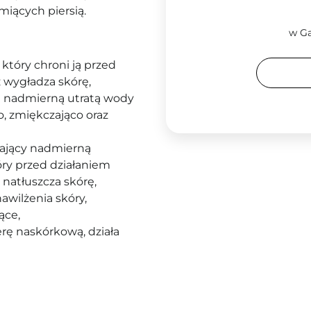
miących piersią.
w Ga
 który chroni ją przed
z wygładza skórę,
 nadmierną utratą wody
o, zmiękczająco oraz
zający nadmierną
óry przed działaniem
 natłuszcza skórę,
awilżenia skóry,
ące,
rę naskórkową, działa