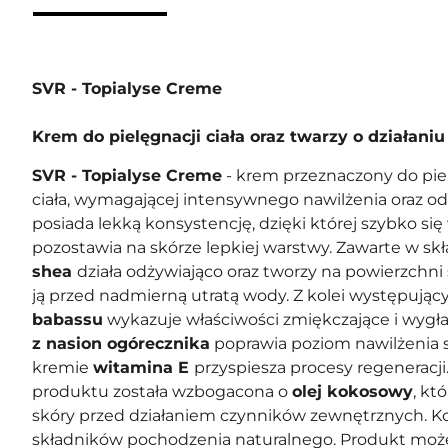
SVR - Topialyse Creme
Krem do pielęgnacji ciała oraz twarzy o działa
SVR - Topialyse Creme
- krem przeznaczony do piel
ciała, wymagającej intensywnego nawilżenia oraz o
posiada lekką konsystencję, dzięki której szybko się 
pozostawia na skórze lepkiej warstwy. Zawarte w s
shea
działa odżywiająco oraz tworzy na powierzchni s
ją przed nadmierną utratą wody. Z kolei występują
babassu
wykazuje właściwości zmiękczające i wygł
z nasion ogórecznika
poprawia poziom nawilżenia s
kremie
witamina E
przyspiesza procesy regeneracj
produktu została wzbogacona o
olej kokosowy
, kt
skóry przed działaniem czynników zewnętrznych. 
składników pochodzenia naturalnego. Produkt moż