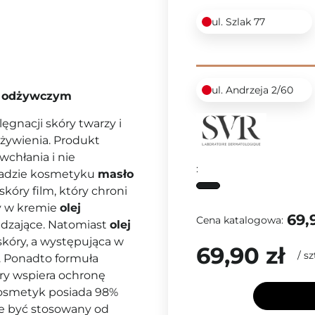
ul. Szlak 77
ul. Andrzeja 2/60
niu odżywczym
ęgnacji skóry twarzy i
dżywienia. Produkt
wchłania i nie
:
kładzie kosmetyku
masło
kóry film, który chroni
cy w kremie
olej
69,
Cena katalogowa:
adzające. Natomiast
olej
kóry, a występująca w
69,90 zł
/
sz
i. Ponadto formuła
óry wspiera ochronę
Kosmetyk posiada 98%
e być stosowany od