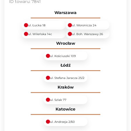
ID towaru:
7841
Warszawa
ul. Łucka 18
ul. Woronicza 24
ul. Wileńska 14c
ul. Boh. Warszawy 26
Wrocław
ul. Kościuszki 109
Łódź
ul. Stefana Jaracza 25/2
Kraków
ul. Szlak 77
Katowice
ul. Andrzeja 2/60