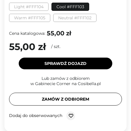
Light #FFF104
Cool #FFF103
Warm #FFF105
Neutral #FFF102
55,00 zł
Cena katalogowa:
55,00 zł
/
szt.
SPRAWDŹ DOJAZD
Lub zamów z odbiorem
w Gabinecie Corner na Cosibella.pl
ZAMÓW Z ODBIOREM
Dodaj do obserwowanych