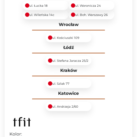
ul. Łucka 18
ul. Woronicza 24
ul. Wileńska 14c
ul. Boh. Warszawy 26
Wrocław
ul. Kościuszki 109
Łódź
ul. Stefana Jaracza 25/2
Kraków
ul. Szlak 77
Katowice
ul. Andrzeja 2/60
Kolor: