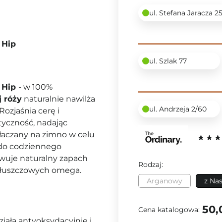
ul. Stefana Jaracza 2
 Hip
ul. Szlak 77
e Hip
- w 100%
j róży
naturalnie nawilża
ul. Andrzeja 2/60
Rozjaśnia cerę i
tyczność, nadając
ytłaczany na zimno w celu
 do codziennego
owuje naturalny zapach
Rodzaj:
 tłuszczowych omega.
Arganowy
z Nas
50,
Cena katalogowa:
ziała antyoksydacyjnie i