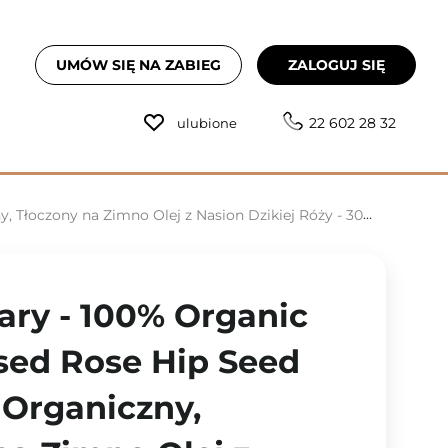
UMÓW SIĘ NA ZABIEG
ZALOGUJ SIĘ
22 602 28 32
ulubione
 Tłoczony na Zimno Olej z Nasion Dzikiej Róży - 30ml
ary - 100% Organic
sed Rose Hip Seed
 Organiczny,