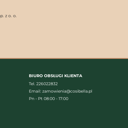
. z o. o.
BIURO OBSŁUGI KLIENTA
Tel.
226022832
Email:
zamowienia@cosibella.pl
Pn - Pt 08:00 - 17:00