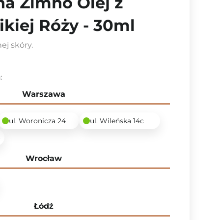
na Zimno Olej z
ikiej Róży - 30ml
ej skóry.
:
Warszawa
ul. Woronicza 24
ul. Wileńska 14c
6
Wrocław
Łódź