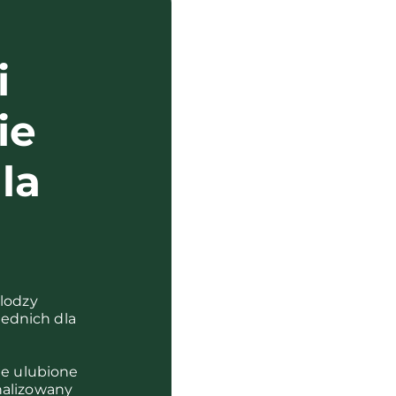
i
ie
la
?
olodzy
ednich dla
je ulubione
nalizowany