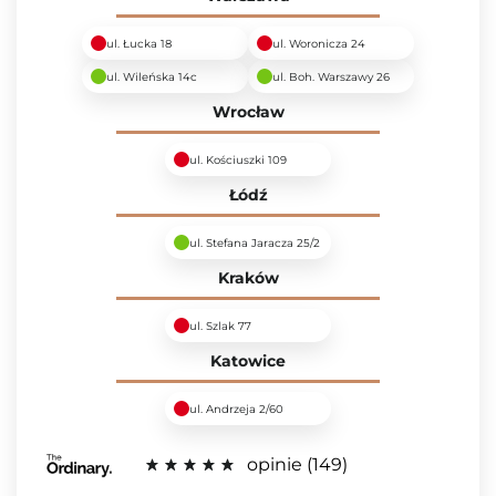
ul. Łucka 18
ul. Woronicza 24
ul. Wileńska 14c
ul. Boh. Warszawy 26
Wrocław
ul. Kościuszki 109
Łódź
ul. Stefana Jaracza 25/2
Kraków
ul. Szlak 77
Katowice
ul. Andrzeja 2/60
opinie
149