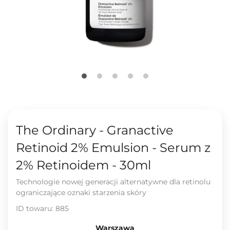
The Ordinary - Granactive
Retinoid 2% Emulsion - Serum z
2% Retinoidem - 30ml
Technologie nowej generacji alternatywne dla retinolu
ograniczające oznaki starzenia skóry
ID towaru:
885
Warszawa