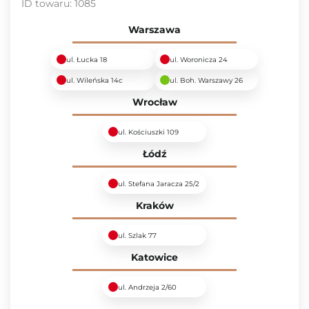
ID towaru:
1085
Warszawa
ul. Łucka 18
ul. Woronicza 24
ul. Wileńska 14c
ul. Boh. Warszawy 26
Wrocław
ul. Kościuszki 109
Łódź
ul. Stefana Jaracza 25/2
Kraków
ul. Szlak 77
Katowice
ul. Andrzeja 2/60