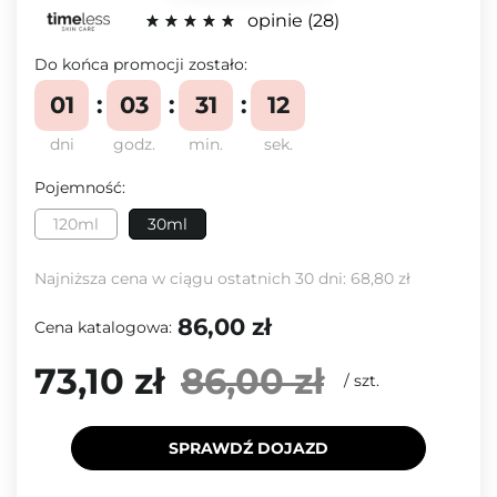
opinie
28
Do końca promocji zostało:
01
03
31
11
dni
godz.
min.
sek.
Pojemność:
120ml
30ml
Najniższa cena w ciągu ostatnich 30 dni:
68,80 zł
86,00 zł
Cena katalogowa:
73,10 zł
86,00 zł
/
szt.
SPRAWDŹ DOJAZD