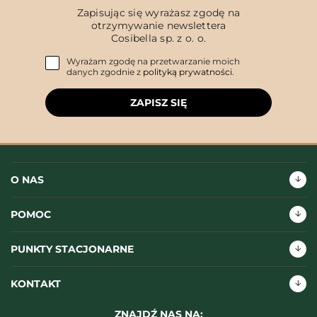
Zapisując się wyrażasz zgodę na
otrzymywanie newslettera
Cosibella sp. z o. o.
Wyrażam zgodę na przetwarzanie moich
danych zgodnie z
polityką prywatności
.
ZAPISZ SIĘ
O NAS
POMOC
PUNKTY STACJONARNE
KONTAKT
ZNAJDŹ NAS NA: