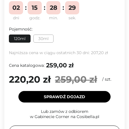
02
15
28
28
dni
godz.
min.
sek.
Pojemność:
120ml
30ml
Najniższa cena w ciągu ostatnich 30 dni:
207,20 zł
259,00 zł
Cena katalogowa:
220,20 zł
259,00 zł
/
szt.
SPRAWDŹ DOJAZD
Lub zamów z odbiorem
w Gabinecie Corner na Cosibella.pl