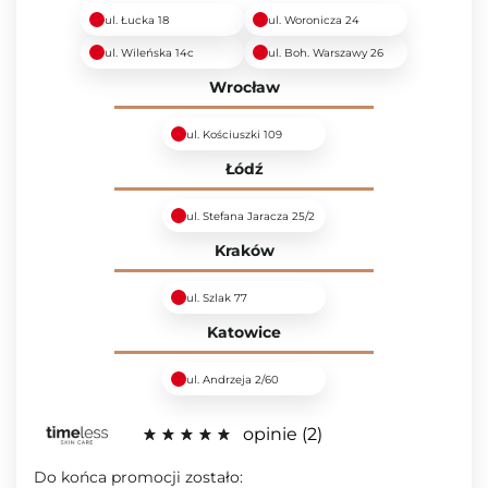
ul. Łucka 18
ul. Woronicza 24
ul. Wileńska 14c
ul. Boh. Warszawy 26
Wrocław
ul. Kościuszki 109
Łódź
ul. Stefana Jaracza 25/2
Kraków
ul. Szlak 77
Katowice
ul. Andrzeja 2/60
opinie
2
Do końca promocji zostało: