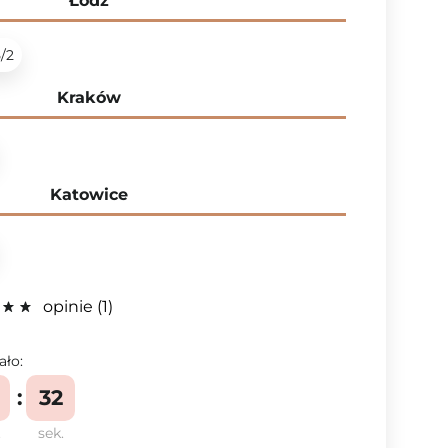
Łódź
5/2
Kraków
Katowice
opinie
1
ało:
32
.
sek.