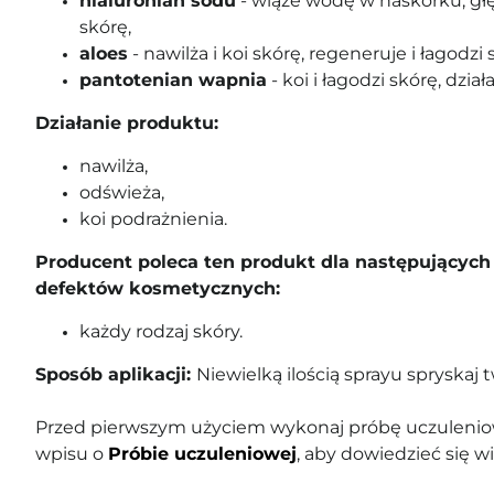
hialuronian sodu
- wiąże wodę w naskórku, głę
skórę,
aloes
- nawilża i koi skórę, regeneruje i łagodzi
pantotenian wapnia
- koi i łagodzi skórę, dzia
Działanie produktu:
nawilża,
odświeża,
koi podrażnienia.
Producent poleca ten produkt dla następujących 
defektów kosmetycznych:
każdy rodzaj skóry.
Sposób aplikacji:
Niewielką ilością sprayu spryskaj t
Przed pierwszym użyciem wykonaj próbę uczuleniow
wpisu o
Próbie uczuleniowej
, aby dowiedzieć się wi