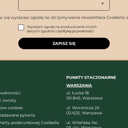
c się wyrażasz zgodę na otrzymywanie newslettera Cosibella sp
Wyrażam zgodę na przetwarzanie moich
danych zgodnie z
polityką prywatności
.
ZAPISZ SIĘ
PUNKTY STACJONARNE
WARSZAWA
ywatoności
ul. Łucka 18
00-845, Warszawa
i zwroty
ików cookies
ul. Woronicza 24
02-625, Warszawa
 zadawane pytania
arty podarunkowej Cosibella
ul. Wileńska 14c.
03-414, Warszawa