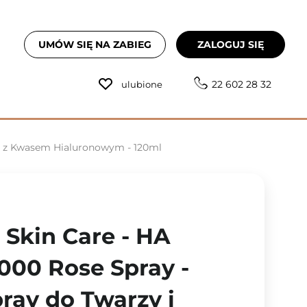
UMÓW SIĘ NA ZABIEG
ZALOGUJ SIĘ
22 602 28 32
ulubione
ała z Kwasem Hialuronowym - 120ml
 Skin Care - HA
3000 Rose Spray -
ray do Twarzy i