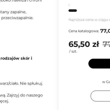
boko nawilża i chroni
:
 stany zapalne,
ła przeciwzapalnie.
Najniższa cena w ciągu 
77,
Cena katalogowa:
65,50 zł
7
/
szt.
rodzajów skór i
w Ga
warz/ciało. Nie spłukuj.
ą. Zajrzyj do naszego
ęcej.