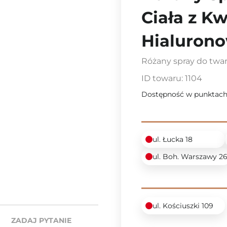
Ciała z K
Hialuron
Różany spray do twar
ID towaru:
1104
Dostępność w punktach
ul. Łucka 18
ul. Boh. Warszawy 2
ul. Kościuszki 109
ZADAJ PYTANIE