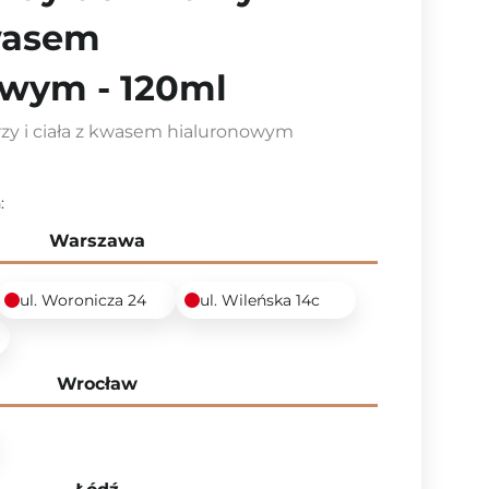
wasem
owym - 120ml
zy i ciała z kwasem hialuronowym
:
Warszawa
ul. Woronicza 24
ul. Wileńska 14c
6
Wrocław