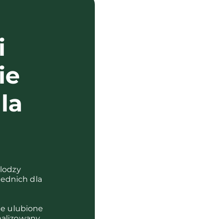
i
ie
la
?
olodzy
ednich dla
je ulubione
nalizowany