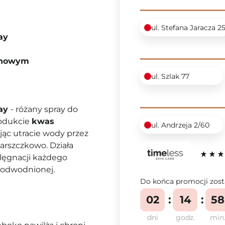
ul. Stefana Jaracza 2
ay
ronowym
ul. Szlak 77
ray
- różany spray do
rodukcie
kwas
ul. Andrzeja 2/60
jąc utracie wody przez
marszczkowo. Działa
elęgnacji każdego
i odwodnionej.
Do końca promocji zost
02
14
58
dni
godz.
min