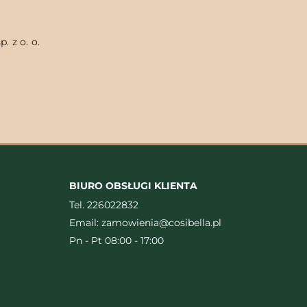
. z o. o.
BIURO OBSŁUGI KLIENTA
Tel.
226022832
Email:
zamowienia@cosibella.pl
Pn - Pt 08:00 - 17:00