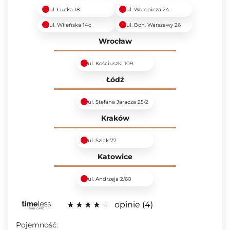
ul. Łucka 18
ul. Woronicza 24
ul. Wileńska 14c
ul. Boh. Warszawy 26
Wrocław
ul. Kościuszki 109
Łódź
ul. Stefana Jaracza 25/2
Kraków
ul. Szlak 77
Katowice
ul. Andrzeja 2/60
opinie
4
Pojemność: